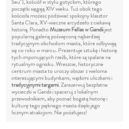
Seu"), kościół w stylu gotyckim, którego
początki sięgają XIV wieku. Tuż obok tego
kościoła możesz podziwiać spokojny klasztor
Santa Clara, XV-wieczne arcydzieło z ciekawą
historią. Ponadto
Muzeum Fallas w Gandii
jest
popularną galerią poświęconą najbardziej
tradycyjnym obchodom miasta, które odbywają
się co roku w marcu. Prezentuje sztukę i historię
tych imponujących rzeźb, które są spalane na
rytualnym ognisku. Wreszcie, historyczne
centrum miasta to uroczy obszar z wieloma
interesującymi budynkami, wąskimi uliczkami i
tradycyjnymi targami
. Zarezerwuj bezpłatne
wycieczki w Gandii i spaceruj z lokalnym
przewodnikiem, aby poznać bogatą historię i
kulturę tego pięknego miasta dzięki jego
licznym atrakcjom. Nie pożałujesz!