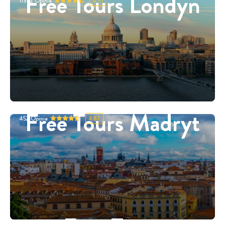
Free Tours Londyn
11332
Opinie
4.91
Free Tours Madryt
452
Opinie
4.87