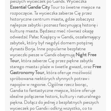
pieszych wycieczek po Gandii. Wycieczka
Essential Gandia City
Tour to świetne miejsce na
rozpoczęcie. Ta wycieczka zabierze Cię przez
historyczne centrum miasta, gdzie zobaczysz
najlepsze zabytki i poznasz fascynującą historię i
kulturę miasta. Będziesz mieć również okazję
odwiedzić Pałac Książęcy w Gandii, oszałamiający
zabytek, który był niegdyś domem potężnej
dynastii Borja. Inne popularne bezpłatne
wycieczki piesze w Gandii obejmują
Night Free
Tour
, która zabierze Cię przez piękne zabytki
starego miasta i plaże w świetle gwiazd, oraz
Free
Gastronomy Tour
, która oferuje możliwość
spróbowania niektórych słynnych potraw i
napojów w regionie. Ogólnie rzecz biorąc,
Gandia to fantastyczne miejsce, które oferuje
idealne połączenie historii, kultury i naturalnego
piękna. Dołącz do jednej z bezpłatnych pieszych
wycieczek po Gandii i odkryj wszystko, co to