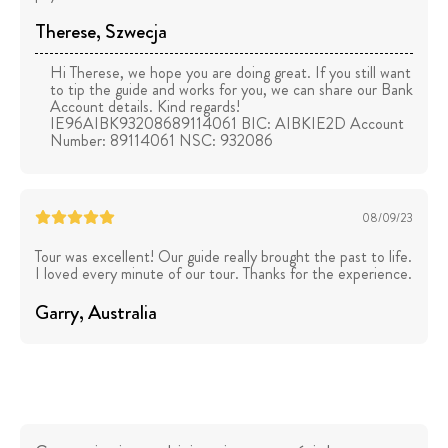
Therese
, Szwecja
Hi Therese, we hope you are doing great. If you still want
to tip the guide and works for you, we can share our Bank
Account details. Kind regards!
IE96AIBK93208689114061 BIC: AIBKIE2D Account
Number: 89114061 NSC: 932086
08/09/23
Tour was excellent! Our guide really brought the past to life.
I loved every minute of our tour. Thanks for the experience.
Garry
, Australia