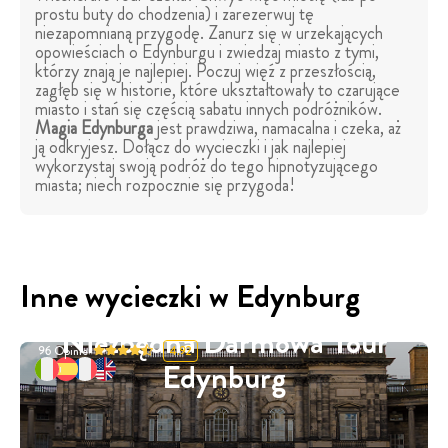
prostu buty do chodzenia) i zarezerwuj tę
niezapomnianą przygodę. Zanurz się w urzekających
opowieściach o Edynburgu i zwiedzaj miasto z tymi,
którzy znają je najlepiej. Poczuj więź z przeszłością,
zagłęb się w historie, które ukształtowały to czarujące
miasto i stań się częścią sabatu innych podróżników.
Magia Edynburga
jest prawdziwa, namacalna i czeka, aż
ją odkryjesz. Dołącz do wycieczki i jak najlepiej
wykorzystaj swoją podróż do tego hipnotyzującego
miasta; niech rozpocznie się przygoda!
Inne wycieczki w Edynburg
Niezbędna Darmowa Tour
96
Opinie
4.92
Edynburg