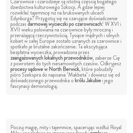
Czarownice i czarodzieje są istotną częścią bogatego
dziedzictwa kulturowego Szkocji. A gdzie lepiej
rozwikłać tajemnicę niż na brukowanych ulicach
Edynburga? Przygotuj się na czarujące doświadczenie
podczas
darmowej wycieczki po czarownicach
! W XVI i
XVII wieku polowania na czarownice były mroczną i
przerażającą rzeczywistością. Tysiące mądrych i silnych
kobiet w całej Europie zostało uznanych za czarownice i
spotkało je brutalne zakończenie. Ta ekscytująca
bezpłatna wycieczka, prowadzona przez
zaangażowanych lokalnych przewodników
, zabierze Cię
z powrotem do tych niesamowitych czasów. Odkryjesz
procesy sądowe w North Berwick
, które pobudziły
pióro Szekspira do napisania "Makbeta" i dowiesz się od
doświadczonego przewodnika o
królu Jakubie
i jego
fascynacji demonologią.
Poczuj magię, mity i tajemnice, spacerując wzdłuż Royal