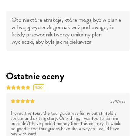
Oto niektóre atrakcje, które mogą być w planie
w Twojej wycieczki, jednak weź pod uwagę, że
każdy przewodnik tworzy unikalny plan
wycieczki, aby była jak najciekawsza.
Ostatnie oceny
5.00
30/09/23
I loved the tour, the tour guide was funny but stil told a
serious and exiting story. One thing, I wanted to tip him
but didn\'t have pocket money from this country. It would
be good if the tour guides have like a way so I could have
pay with card.