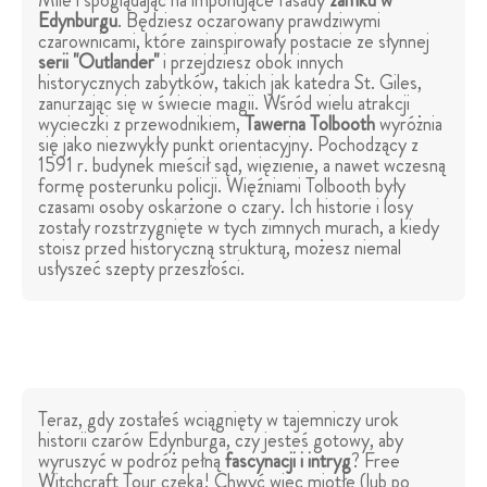
Mile i spoglądając na imponujące fasady
zamku w
Edynburgu
. Będziesz oczarowany prawdziwymi
czarownicami, które zainspirowały postacie ze słynnej
serii "Outlander"
i przejdziesz obok innych
historycznych zabytków, takich jak katedra St. Giles,
zanurzając się w świecie magii. Wśród wielu atrakcji
wycieczki z przewodnikiem,
Tawerna Tolbooth
wyróżnia
się jako niezwykły punkt orientacyjny. Pochodzący z
1591 r. budynek mieścił sąd, więzienie, a nawet wczesną
formę posterunku policji. Więźniami Tolbooth były
czasami osoby oskarżone o czary. Ich historie i losy
zostały rozstrzygnięte w tych zimnych murach, a kiedy
stoisz przed historyczną strukturą, możesz niemal
usłyszeć szepty przeszłości.
Teraz, gdy zostałeś wciągnięty w tajemniczy urok
historii czarów Edynburga, czy jesteś gotowy, aby
wyruszyć w podróż pełną
fascynacji i intryg
? Free
Witchcraft Tour czeka! Chwyć więc miotłę (lub po