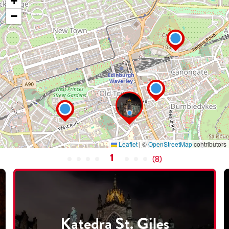
+
−
Leaflet
|
©
OpenStreetMap
contributors
1
(
8
)
Katedra St. Giles