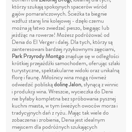
którzy szukają spokojnych spacerów wśród
gajów pomarańczowych. Ścieżka ta biegnie
wzdłuż starej linii kolejowej - dzięki czemu
można ją łatwo zwiedzać pieszo, biegając lub
jeżdżąc na rowerze! Możesz podróżować od
Denia do El Verger i dalej. Dla tych, którzy są
zainteresowani bardziej ryzykownymi zajęciami,
Park Przyrody Montgo
znajduje się w odległości
krótkiej przejażdżki samochodem, oferując szlaki
turystyczne, spektakularne widoki oraz unikalną
florę i faunę. Miłośnicy wina mogą również
odwiedzić pobliską
dolinę Jalon
, słynącą z winnic
i produkcji wina. Wreszcie, wycieczka do Denii
nie byłaby kompletna bez spróbowania pysznej
kuchni miasta, w tym świeżych owoców morza i
tradycyjnych dań z ryżu. Mając tak wiele do
zobaczenia i zrobienia, Denia jest idealnym
miejscem dla podróżnych szukających