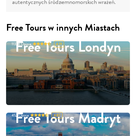
autentycznych śródziemnomorskich wrażeń.
Free Tours w innych Miastach
Free Tours Londyn
11328
Opinie
4.91
Free Tours Madryt
452
Opinie
4.87