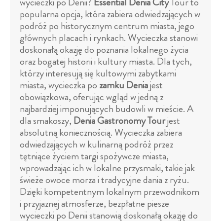
wycieczki po Denii?
Essential Denia City
Tour to
popularna opcja, która zabiera odwiedzających w
podróż po historycznym centrum miasta, jego
głównych placach i rynkach. Wycieczka stanowi
doskonałą okazję do poznania lokalnego życia
oraz bogatej historii i kultury miasta. Dla tych,
którzy interesują się kultowymi zabytkami
miasta, wycieczka po
zamku Denia
jest
obowiązkowa, oferując wgląd w jedną z
najbardziej imponujących budowli w mieście. A
dla smakoszy,
Denia Gastronomy Tour
jest
absolutną koniecznością. Wycieczka zabiera
odwiedzających w kulinarną podróż przez
tętniące życiem targi spożywcze miasta,
wprowadzając ich w lokalne przysmaki, takie jak
świeże owoce morza i tradycyjne dania z ryżu.
Dzięki kompetentnym lokalnym przewodnikom
i przyjaznej atmosferze, bezpłatne piesze
wycieczki po Denii stanowią doskonałą okazję do