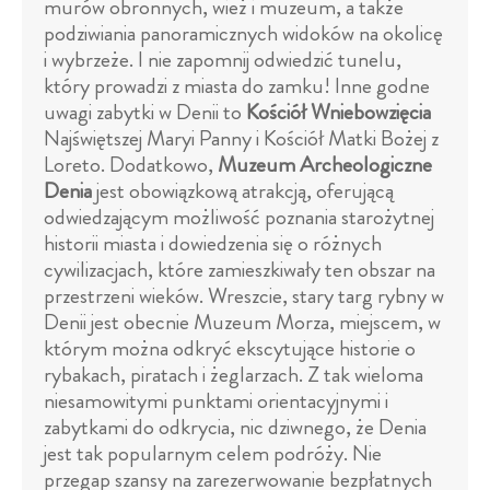
murów obronnych, wież i muzeum, a także
podziwiania panoramicznych widoków na okolicę
i wybrzeże. I nie zapomnij odwiedzić tunelu,
który prowadzi z miasta do zamku! Inne godne
uwagi zabytki w Denii to
Kościół Wniebowzięcia
Najświętszej Maryi Panny i Kościół Matki Bożej z
Loreto. Dodatkowo,
Muzeum Archeologiczne
Denia
jest obowiązkową atrakcją, oferującą
odwiedzającym możliwość poznania starożytnej
historii miasta i dowiedzenia się o różnych
cywilizacjach, które zamieszkiwały ten obszar na
przestrzeni wieków. Wreszcie, stary targ rybny w
Denii jest obecnie Muzeum Morza, miejscem, w
którym można odkryć ekscytujące historie o
rybakach, piratach i żeglarzach. Z tak wieloma
niesamowitymi punktami orientacyjnymi i
zabytkami do odkrycia, nic dziwnego, że Denia
jest tak popularnym celem podróży. Nie
przegap szansy na zarezerwowanie bezpłatnych