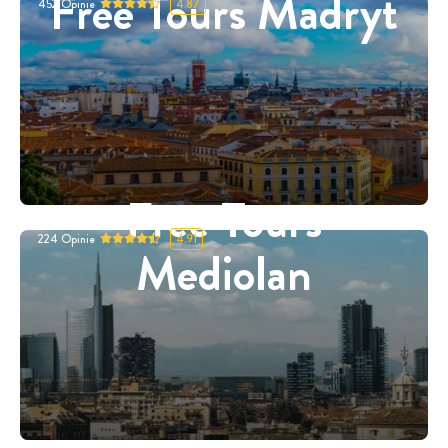
Free Tours Madryt
452
Opinie
4.87
Free Tours
224
Opinie
4.91
Mediolan