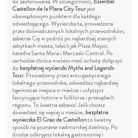
do zaoferowania. W szczególności,
Essential
Castellon de la Plana City Tour
jest
obowiązkowym punktem dla każdego
odwiedzającego. Wycieczka ta, prowadzona
przez doświadczonych lokalnych przewodników,
zabierze Cię w podróż po najbardziej znanych
zabytkach miasta, takich jak Plaza Mayor,
katedra Santa Maria i Mercado Central. Po
zachodzie słońca możesz mieć ochotę dołączyć
do
bezpłatnej wycieczki Myths and Legends
Tour
. Prowadzony przez entuzjastycznego
lokalnego przewodnika, odwiedzisz najbardziej
tajemnicze miejsca w mieście i usłyszysz
fascynujące historie o folklorze i przesądach
regionu. To świetna zabawa! Jeśli chcesz
dowiedzieć się więcej o mieście,
bezpłatna
wycieczka El Grao de Castellon
to świetny
sposób na poznanie nadmorskiej dzielnicy. Po
drodze odkryjesz lokalną gastronomię i