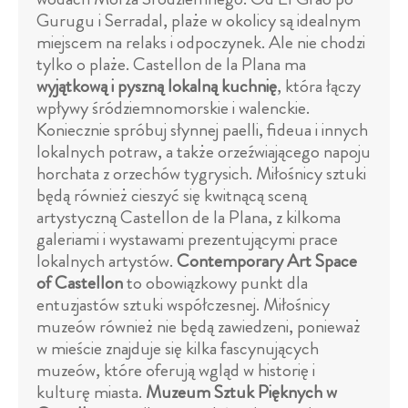
Gurugu i Serradal, plaże w okolicy są idealnym
miejscem na relaks i odpoczynek. Ale nie chodzi
tylko o plaże. Castellon de la Plana ma
wyjątkową i pyszną lokalną kuchnię
, która łączy
wpływy śródziemnomorskie i walenckie.
Koniecznie spróbuj słynnej paelli, fideua i innych
lokalnych potraw, a także orzeźwiającego napoju
horchata z orzechów tygrysich. Miłośnicy sztuki
będą również cieszyć się kwitnącą sceną
artystyczną Castellon de la Plana, z kilkoma
galeriami i wystawami prezentującymi prace
lokalnych artystów.
Contemporary Art Space
of Castellon
to obowiązkowy punkt dla
entuzjastów sztuki współczesnej. Miłośnicy
muzeów również nie będą zawiedzeni, ponieważ
w mieście znajduje się kilka fascynujących
muzeów, które oferują wgląd w historię i
kulturę miasta.
Muzeum Sztuk Pięknych w