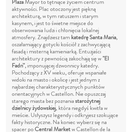
Plaza
Mayor to tętniące życiem centrum
aktywności. Plac otoczony jest piękną
architekturą, w tym ratuszem i starym
kasynem, i jest to świetne miejsce do
obserwowania ludzi i chłonięcia lokalnej
atmosfery. Znajdziesz tam
katedrę Santa Maria
,
oszałamiający gotycki kościół z zachwycającą
fasadą i misterną kamieniarką. Entuzjaści
architektury z pewnością zakochają się w
"El
Fadri"
, imponującej dzwonnicy katedry.
Pochodzący z XV wieku, oferuje wspaniałe
widoki na miasto i okolicę i jest jednym z
najbardziej charakterystycznych punktów
orientacyjnych w Castellon. Nie opuszczaj
starego miasta bez poznania
starożytnej
dzielnicy żydowskiej
, która niegdyś kwitła w
mieście. Usłyszysz legendy i odkryjesz szokujące
fakty historyczne. Na koniec wybierz się na
spacer po
Central Market
w Castellon de la