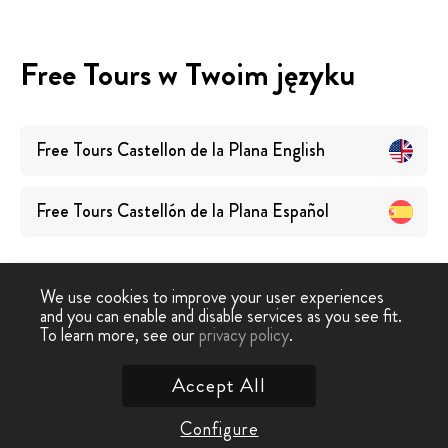
Free Tours w Twoim języku
Free Tours
Castellon de la Plana
English
Free Tours
Castellón de la Plana
Español
We use cookies to improve your user experiences
and you can enable and disable services as you see fit.
To learn more, see our
privacy policy
.
Free Walking Tour
›
Castellon de la Plana
Accept All
Skontaktuj się z nami
Configure