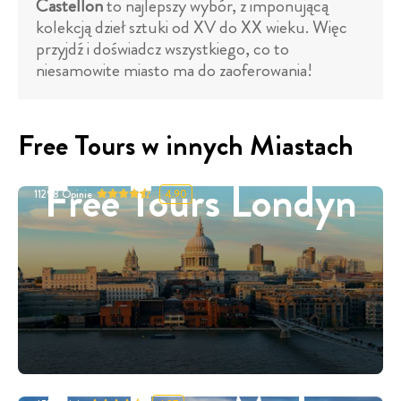
Castellon
to najlepszy wybór, z imponującą
kolekcją dzieł sztuki od XV do XX wieku. Więc
przyjdź i doświadcz wszystkiego, co to
niesamowite miasto ma do zaoferowania!
Free Tours w innych Miastach
Free Tours Londyn
11298
Opinie
4.90