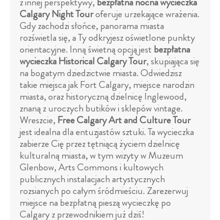
z innej perspektywy,
bezpłatna nocna wycieczka
Calgary Night Tour
oferuje urzekające wrażenia.
Gdy zachodzi słońce, panorama miasta
rozświetla się, a Ty odkryjesz oświetlone punkty
orientacyjne. Inną świetną opcją jest
bezpłatna
wycieczka Historical Calgary Tour
, skupiająca się
na bogatym dziedzictwie miasta. Odwiedzisz
takie miejsca jak Fort Calgary, miejsce narodzin
miasta, oraz historyczną dzielnicę Inglewood,
znaną z uroczych butików i sklepów vintage.
Wreszcie,
Free Calgary Art and Culture Tour
jest idealna dla entuzjastów sztuki. Ta wycieczka
zabierze Cię przez tętniącą życiem dzielnicę
kulturalną miasta, w tym wizyty w Muzeum
Glenbow, Arts Commons i kultowych
publicznych instalacjach artystycznych
rozsianych po całym śródmieściu. Zarezerwuj
miejsce na bezpłatną pieszą wycieczkę po
Calgary z przewodnikiem już dziś!