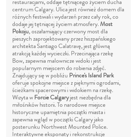
restauracjami, oddaje tętniącego życiem ducha
centrum Calgary. Ulica jest również domem dla
różnych festiwali i wydarzeń przez cały rok, co
dodaje jej tętniącej życiem atmosfery.
Most
Pokoju
, oszałamiający czerwony most dla
pieszych zaprojektowany przez hiszpańskiego
architekta Santiago Calatravę, jest główną
atrakcją każdej wycieczki. Przecinająca rzekę
Bow, zapewnia malownicze widoki i jest
popularnym miejscem do robienia zdjęć.
Znajdujący się w pobliżu
Prince's Island Park
oferuje spokojne miejsce z pięknymi ogrodami,
ścieżkami spacerowymi i widokiem na rzekę.
Wizyta w
Forcie Calgary
jest niezbędna dla
miłośników historii. To narodowe miejsce
historyczne upamiętnia początki miasta i
zapewnia wgląd w początki Calgary jako
posterunku Northwest Mounted Police.
Interaktywne eksponaty i rekonstrukcje