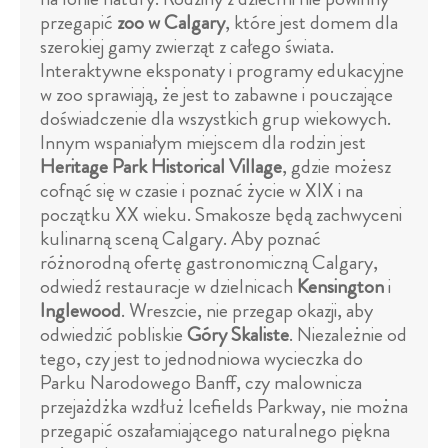
przegapić
zoo w Calgary
, które jest domem dla
szerokiej gamy zwierząt z całego świata.
Interaktywne eksponaty i programy edukacyjne
w zoo sprawiają, że jest to zabawne i pouczające
doświadczenie dla wszystkich grup wiekowych.
Innym wspaniałym miejscem dla rodzin jest
Heritage Park Historical Village
, gdzie możesz
cofnąć się w czasie i poznać życie w XIX i na
początku XX wieku. Smakosze będą zachwyceni
kulinarną sceną Calgary. Aby poznać
różnorodną ofertę gastronomiczną Calgary,
odwiedź restauracje w dzielnicach
Kensington
i
Inglewood
. Wreszcie, nie przegap okazji, aby
odwiedzić pobliskie
Góry Skaliste
. Niezależnie od
tego, czy jest to jednodniowa wycieczka do
Parku Narodowego Banff, czy malownicza
przejażdżka wzdłuż Icefields Parkway, nie można
przegapić oszałamiającego naturalnego piękna