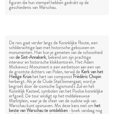
figuren die hun stempel hebben gedrukt op de
geschiedenis van Warschau.
De reis gaat verder langs de Koninklijke Route, een
schilderachtige laan met historische gebouwen en
monumenten. Hier kun je genieten van de schoonheid
van
de Sint-Annakerk
, bekend om zijn prachtige
interieur en historische klokkentoren. Het Adam
Mickiewicz Monument is een eerbetoon aan een van
de grootste dichters van Polen, terwijl de
Kerk van het
Heilige Kruis
het hart van componist
Frédéric Chopin
herbergt. Als je de Oude Stad binnengaat, word je
begroet door de iconische Sigismund's Zuil en het
Koninklijk Kasteel, symbolen van het Poolse koninklijke
erfgoed. De tour eindigt op het middeleeuwse
Marktplein, waar je de sfeer van de oudste wijk van
Warschau kunt opsnuiven. Mis deze kans niet om
het
beste van Warschau te ontdekken
- boek vandaag nog