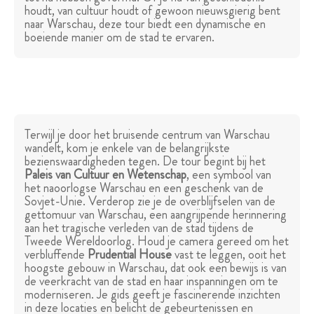
houdt, van cultuur houdt of gewoon nieuwsgierig bent
naar Warschau, deze tour biedt een dynamische en
boeiende manier om de stad te ervaren.
Terwijl je door het bruisende centrum van Warschau
wandelt, kom je enkele van de belangrijkste
bezienswaardigheden tegen. De tour begint bij het
Paleis van Cultuur en Wetenschap
, een symbool van
het naoorlogse Warschau en een geschenk van de
Sovjet-Unie. Verderop zie je de overblijfselen van de
gettomuur van Warschau, een aangrijpende herinnering
aan het tragische verleden van de stad tijdens de
Tweede Wereldoorlog. Houd je camera gereed om het
verbluffende
Prudential House
vast te leggen, ooit het
hoogste gebouw in Warschau, dat ook een bewijs is van
de veerkracht van de stad en haar inspanningen om te
moderniseren. Je gids geeft je fascinerende inzichten
in deze locaties en belicht de gebeurtenissen en