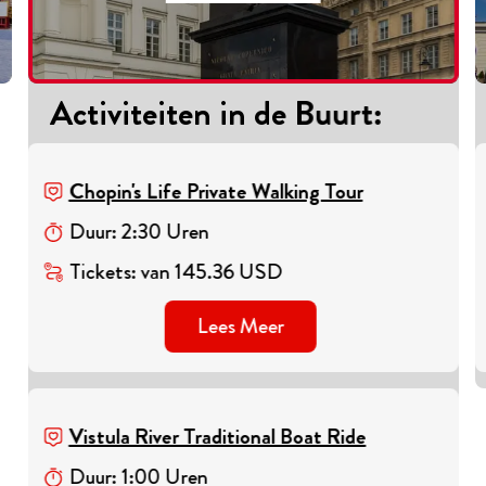
Activiteiten in de Buurt
:
Chopin's Life Private Walking Tour
Duur
:
2
:
30
Uren
Tickets
:
van
145.36
USD
Lees Meer
Vistula River Traditional Boat Ride
Duur
:
1
:
00
Uren