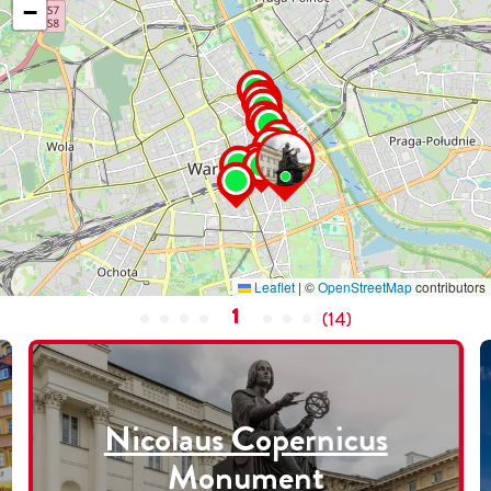
−
Leaflet
|
©
OpenStreetMap
contributors
1
(
14
)
Nicolaus Copernicus
Monument