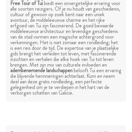
Free Tour of Tui
biedt een onvergetelijke ervaring voor
alle soorten reizigers. Of je nu houdt van geschiedenis,
cultuur of gewoon op zoek bent naar een uniek
avontuur, de middeleeuwse charme en het rijke
erfgoed van Tui zijn fascinerend. De goed bewaarde
middeleeuwse architectuur en levendige geschiedenis
van de stad vormen een magische achtergrond voor
verkenningen. Het is niet zomaar een rondleiding; het
is een reis door de tijd. De expertise van je plaatselijke
gids brengt het verleden tot leven, met fascinerende
inzichten en verhalen die elke hoek van Tui tot leven
brengen. Met zijn mix van culturele invloeden en
adembenemende landschappen
belooft Tui een ervaring
die blijvende herinneringen achterlaat. Kom en neem
deel aan deze gratis rondleiding, een perfecte
gelegenheid om je te verdiepen in het hart van de
verborgen schatten van Galicië.