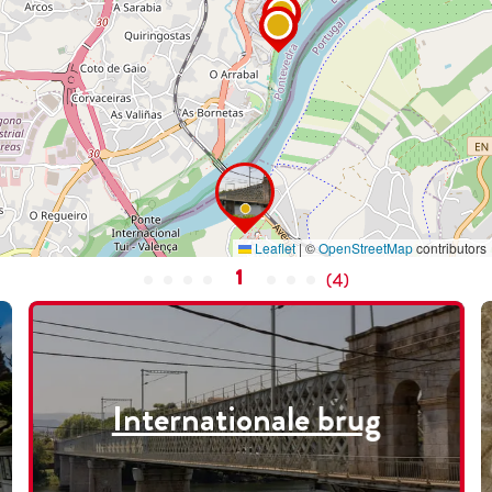
Leaflet
|
©
OpenStreetMap
contributors
1
(
4
)
Internationale brug