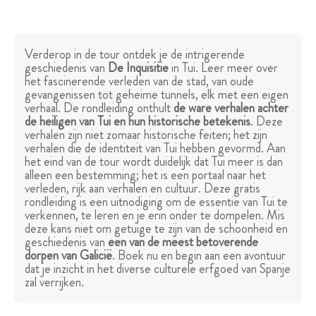
Verderop in de tour ontdek je de intrigerende
geschiedenis van
De Inquisitie
in Tui. Leer meer over
het fascinerende verleden van de stad, van oude
gevangenissen tot geheime tunnels, elk met een eigen
verhaal. De rondleiding onthult
de ware verhalen achter
de heiligen van Tui en hun historische betekenis
. Deze
verhalen zijn niet zomaar historische feiten; het zijn
verhalen die de identiteit van Tui hebben gevormd. Aan
het eind van de tour wordt duidelijk dat Tui meer is dan
alleen een bestemming; het is een portaal naar het
verleden, rijk aan verhalen en cultuur. Deze gratis
rondleiding is een uitnodiging om de essentie van Tui te
verkennen, te leren en je erin onder te dompelen. Mis
deze kans niet om getuige te zijn van de schoonheid en
geschiedenis van
een van de meest betoverende
dorpen van Galicië
. Boek nu en begin aan een avontuur
dat je inzicht in het diverse culturele erfgoed van Spanje
zal verrijken.