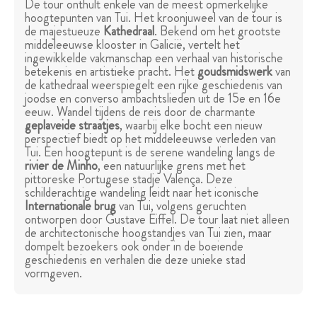
De tour onthult enkele van de meest opmerkelijke
hoogtepunten van Tui. Het kroonjuweel van de tour is
de majestueuze
Kathedraal
. Bekend om het grootste
middeleeuwse klooster in Galicië, vertelt het
ingewikkelde vakmanschap een verhaal van historische
betekenis en artistieke pracht. Het
goudsmidswerk
van
de kathedraal weerspiegelt een rijke geschiedenis van
joodse en converso ambachtslieden uit de 15e en 16e
eeuw. Wandel tijdens de reis door de charmante
geplaveide straatjes
, waarbij elke bocht een nieuw
perspectief biedt op het middeleeuwse verleden van
Tui. Een hoogtepunt is de serene wandeling langs de
rivier de Minho
, een natuurlijke grens met het
pittoreske Portugese stadje Valença. Deze
schilderachtige wandeling leidt naar het iconische
Internationale brug
van Tui, volgens geruchten
ontworpen door Gustave Eiffel. De tour laat niet alleen
de architectonische hoogstandjes van Tui zien, maar
dompelt bezoekers ook onder in de boeiende
geschiedenis en verhalen die deze unieke stad
vormgeven.