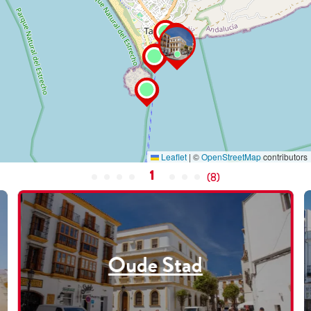
Leaflet
|
©
OpenStreetMap
contributors
1
(
8
)
Oude Stad