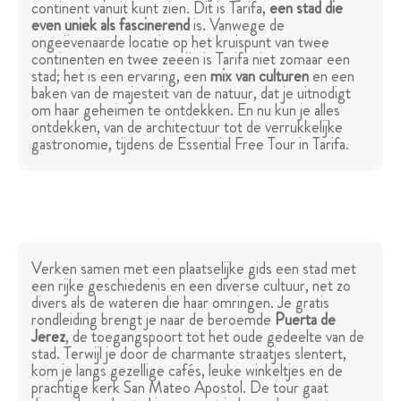
continent vanuit kunt zien. Dit is Tarifa,
een stad die
even uniek als fascinerend
is. Vanwege de
ongeëvenaarde locatie op het kruispunt van twee
continenten en twee zeeën is Tarifa niet zomaar een
stad; het is een ervaring, een
mix van culturen
en een
baken van de majesteit van de natuur, dat je uitnodigt
om haar geheimen te ontdekken. En nu kun je alles
ontdekken, van de architectuur tot de verrukkelijke
gastronomie, tijdens de Essential Free Tour in Tarifa.
Verken samen met een plaatselijke gids een stad met
een rijke geschiedenis en een diverse cultuur, net zo
divers als de wateren die haar omringen. Je gratis
rondleiding brengt je naar de beroemde
Puerta de
Jerez
, de toegangspoort tot het oude gedeelte van de
stad. Terwijl je door de charmante straatjes slentert,
kom je langs gezellige cafés, leuke winkeltjes en de
prachtige kerk San Mateo Apostol. De tour gaat