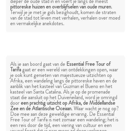
dieper de oude stad in en voert je langs de meest
pittoreske huizen en overblijfselen van oude muren
.
Terwijl je je met je gids bezighoudt, komen de straten
van de stad tot leven met verhalen, verhalen over moed
en vermakelijke anekdotes.
Als je aan boord gaat van de
Essential Free Tour of
Tarifa
gaat er een wereld van ontdekkingen open, waar
je ook kunt genieten van majestueuze uitzichten op
Afrika, een wandeling langs de pittoreske haven en de
aanblik van het kasteel van Guzman el Bueno en het
kasteel van Santa Catalina. Als je op de promenade
staat die aansluit op het Duiveneiland, word je omringd
door
een prachtig uitzicht op Afrika, de Middellandse
Zee en de Atlantische Oceaan
. Waar wacht je nog op?
Doe mee aan deze geweldige ervaring. De Essential
Free Tour of Tarifa is niet zomaar een wandeling; het is
een reis door de tijd, een viering van cultuur en een
visueel feest dat je naar meer zal doen verlangen.