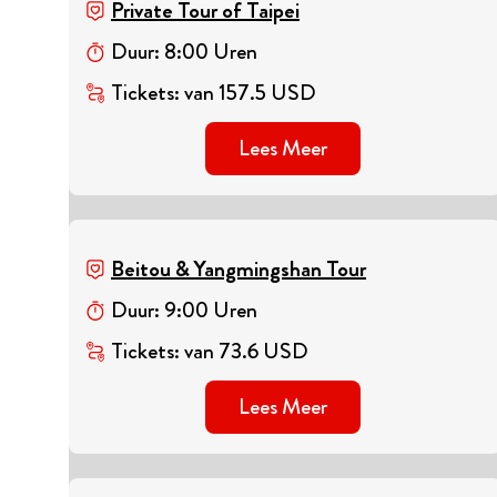
Private Tour of Taipei
Duur
:
8
:
00
Uren
Tickets
:
van
157.5
USD
Lees Meer
Beitou & Yangmingshan Tour
Duur
:
9
:
00
Uren
Tickets
:
van
73.6
USD
Lees Meer