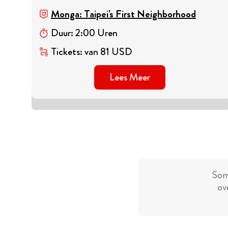
Monga: Taipei's First Neighborhood
Duur
:
2
:
00
Uren
Tickets
:
van
81
USD
Lees Meer
Som
ov