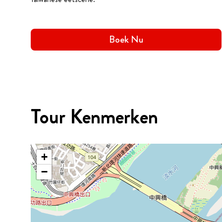
Boek Nu
Tour Kenmerken
+
−