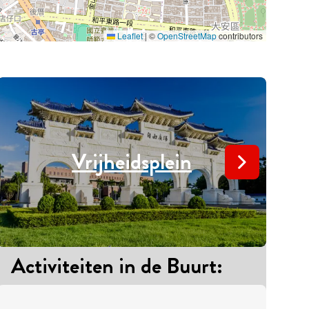
Leaflet
|
©
OpenStreetMap
contributors
Vrijheidsplein
Activiteiten in de Buurt
:
A