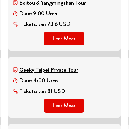
Beitou & Yangmingshan Tour
Duur
:
9
:
00
Uren
Tickets
:
van
73.6
USD
Lees Meer
Geeky Taipei Private Tour
Duur
:
4
:
00
Uren
Tickets
:
van
81
USD
Lees Meer