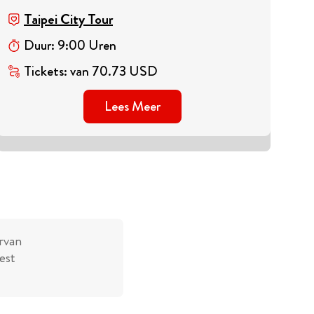
Taipei City Tour
Duur
:
9
:
00
Uren
Tickets
:
van
70.73
USD
Lees Meer
rvan
est