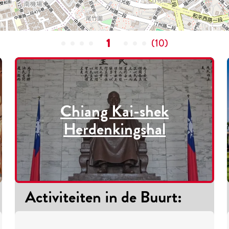
1
(
10
)
Chiang Kai-shek
Herdenkingshal
Activiteiten in de Buurt
: