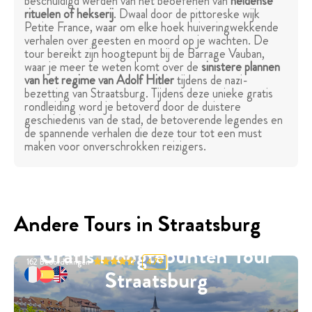
beschuldigd werden van het beoefenen van
heidense
rituelen of hekserij
. Dwaal door de pittoreske wijk
Petite France, waar om elke hoek huiveringwekkende
verhalen over geesten en moord op je wachten. De
tour bereikt zijn hoogtepunt bij de Barrage Vauban,
waar je meer te weten komt over de
sinistere plannen
van het regime van Adolf Hitler
tijdens de nazi-
bezetting van Straatsburg. Tijdens deze unieke gratis
rondleiding word je betoverd door de duistere
geschiedenis van de stad, de betoverende legendes en
de spannende verhalen die deze tour tot een must
maken voor onverschrokken reizigers.
Andere Tours in Straatsburg
Gratis Hoogtepunten Tour
162
Beoordelingen
4.79
Straatsburg