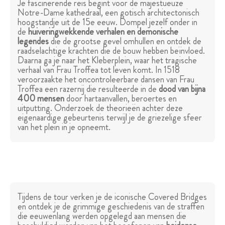
Je fascinerende reis begint voor de majestueuze
Notre-Dame kathedraal, een gotisch architectonisch
hoogstandje uit de 15e eeuw. Dompel jezelf onder in
de
huiveringwekkende verhalen en demonische
legendes
die de grootse gevel omhullen en ontdek de
raadselachtige krachten die de bouw hebben beïnvloed.
Daarna ga je naar het Kleberplein, waar het tragische
verhaal van Frau Troffea tot leven komt. In 1518
veroorzaakte het oncontroleerbare dansen van Frau
Troffea een razernij die resulteerde in de
dood van bijna
400 mensen
door hartaanvallen, beroertes en
uitputting. Onderzoek de theorieën achter deze
eigenaardige gebeurtenis terwijl je de griezelige sfeer
van het plein in je opneemt.
Tijdens de tour verken je de iconische Covered Bridges
en ontdek je de grimmige geschiedenis van de straffen
die eeuwenlang werden opgelegd aan mensen die