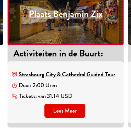
Plaats Benjamin Zix
Activiteiten in de Buurt
:
Strasbourg City & Cathedral Guided Tour
Duur
:
2
:
00
Uren
Tickets
:
van
31.14
USD
Lees Meer