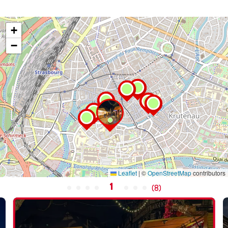
+
−
Leaflet
|
©
OpenStreetMap
contributors
1
(
8
)