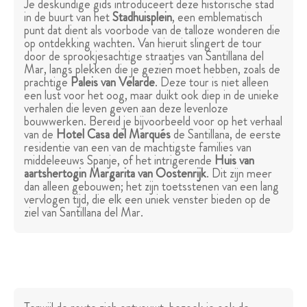
Je deskundige gids introduceert deze historische stad
in de buurt van het
Stadhuisplein
, een emblematisch
punt dat dient als voorbode van de talloze wonderen die
op ontdekking wachten. Van hieruit slingert de tour
door de sprookjesachtige straatjes van Santillana del
Mar, langs plekken die je gezien moet hebben, zoals de
prachtige
Paleis van Velarde
. Deze tour is niet alleen
een lust voor het oog, maar duikt ook diep in de unieke
verhalen die leven geven aan deze levenloze
bouwwerken. Bereid je bijvoorbeeld voor op het verhaal
van de
Hotel Casa del Marqués
de Santillana, de eerste
residentie van een van de machtigste families van
middeleeuws Spanje, of het intrigerende
Huis van
aartshertogin Margarita van Oostenrijk
. Dit zijn meer
dan alleen gebouwen; het zijn toetsstenen van een lang
vervlogen tijd, die elk een uniek venster bieden op de
ziel van Santillana del Mar.