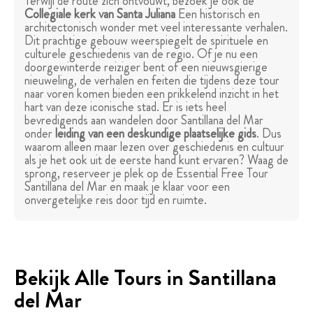
Terwijl de route zich ontvouwt, bezoek je ook de
Collegiale kerk van Santa Juliana
Een historisch en
architectonisch wonder met veel interessante verhalen.
Dit prachtige gebouw weerspiegelt de spirituele en
culturele geschiedenis van de regio. Of je nu een
doorgewinterde reiziger bent of een nieuwsgierige
nieuweling, de verhalen en feiten die tijdens deze tour
naar voren komen bieden een prikkelend inzicht in het
hart van deze iconische stad. Er is iets heel
bevredigends aan wandelen door Santillana del Mar
onder
leiding van een deskundige plaatselijke gids
. Dus
waarom alleen maar lezen over geschiedenis en cultuur
als je het ook uit de eerste hand kunt ervaren? Waag de
sprong, reserveer je plek op de Essential Free Tour
Santillana del Mar en maak je klaar voor een
onvergetelijke reis door tijd en ruimte.
Bekijk Alle Tours in Santillana
del Mar