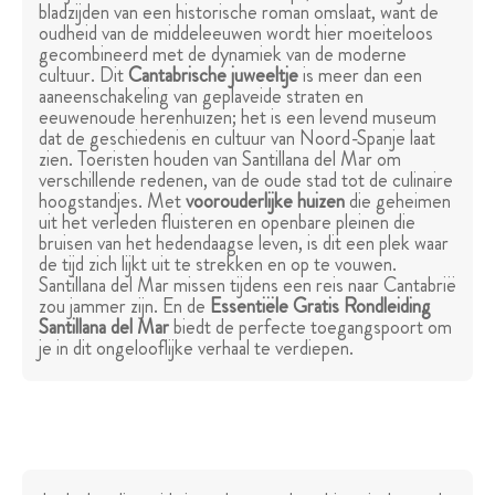
bladzijden van een historische roman omslaat, want de
oudheid van de middeleeuwen wordt hier moeiteloos
gecombineerd met de dynamiek van de moderne
cultuur. Dit
Cantabrische juweeltje
is meer dan een
aaneenschakeling van geplaveide straten en
eeuwenoude herenhuizen; het is een levend museum
dat de geschiedenis en cultuur van Noord-Spanje laat
zien. Toeristen houden van Santillana del Mar om
verschillende redenen, van de oude stad tot de culinaire
hoogstandjes. Met
voorouderlijke huizen
die geheimen
uit het verleden fluisteren en openbare pleinen die
bruisen van het hedendaagse leven, is dit een plek waar
de tijd zich lijkt uit te strekken en op te vouwen.
Santillana del Mar missen tijdens een reis naar Cantabrië
zou jammer zijn. En de
Essentiële Gratis Rondleiding
Santillana del Mar
biedt de perfecte toegangspoort om
je in dit ongelooflijke verhaal te verdiepen.