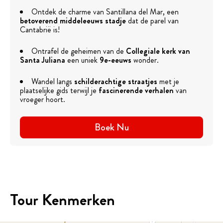
Ontdek de charme van Santillana del Mar, een
betoverend middeleeuws stadje
dat de parel van
Cantabrië is!
Ontrafel de geheimen van de
Collegiale kerk van
Santa Juliana
een uniek
9e-eeuws
wonder.
Wandel langs
schilderachtige straatjes
met je
plaatselijke gids terwijl je
fascinerende verhalen
van
vroeger hoort.
Boek Nu
Tour Kenmerken