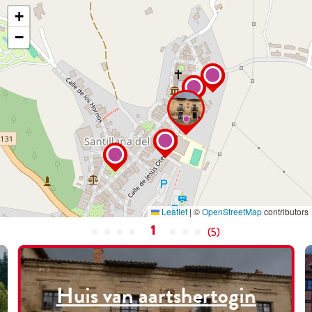
+
−
Leaflet
|
©
OpenStreetMap
contributors
1
(
5
)
Huis van aartshertogin