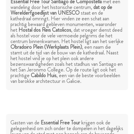
Essential Free Tour Santiago de Compostella
met een
wandeling door het historische centrum,
dat op de
Werelderfgoedlijst van UNESCO
staat en de
kathedraal omringt. Hier vinden ze een schat aan
prachtig bewaard gebleven monumenten, waaronder
het
Hostal dos Reis Catolicos
, dat vroeger dienst deed
als hostel voor de vele vermoeide pelgrims die het
centrum binnenkwamen. Het hostel ligt aan het sierlijke
Obradoiro Plein (Werkplaats Plein)
, een naam die
stamt uit de tijd van de bouw van de kathedraal. Naast
het hostel vind je op het plein ook andere
bezienswaardigheden zoals het stadhuis van Santiago en
het San Jeronimo College. Op de route ligt ook het
prachtige
Cabildo Huis
, een van de beste voorbeelden
van barokke architectuur in Galicië.
Gasten van de
Essential Free Tour
krijgen ook de
gelegenheid om zich onder te dompelen in het dagelijks