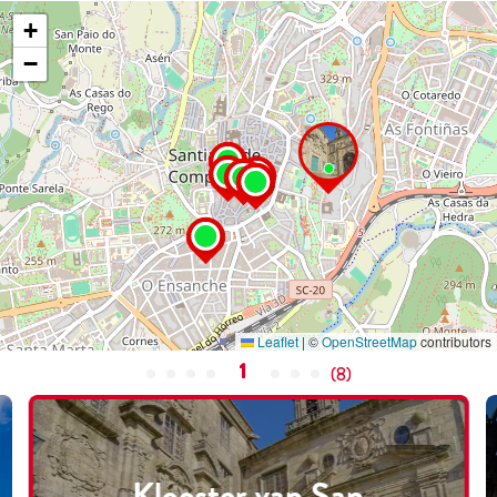
+
−
Leaflet
|
©
OpenStreetMap
contributors
1
(
8
)
Klooster van San