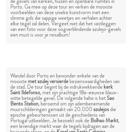
de gevels van kerken, huizen en openbare ruimtes in
Porto. Ga mee op deze tour en verken de mooiste
voorbeelden van deze unieke kunstvorm met een
slimme gids die sappige weetjes en verhalen achter
elke tegel zal delen. Vergeet niet dat het vastleggen
van een foto voor deze oogverblindende azulejo-gevels
een must is voor je reisalbum!
Wandel door Porto en bewonder enkele van de
mooiste
met azulej versierde
bezienswaardigheden van
de stad. De tour begint bij de indrukwekkende
kerk
Saint Ildefonso
, met zijn prachtige 18e-eeuwse blauw-
witte betegelde gevel. De volgende halte is het
Sao
Bento Station
, beroemd om zijn adembenemende
muurschilderingen gemaakt van 20.000
azulejos
die
epische gebeurtenissen uit de geschiedenis van
Portugal uitbeelden. Je bezoekt ook de
Bolhao Markt
,
een levendige markt waar de tegels bijdragen aan de
bruisende sfeer, en de
Kapel van Santa Catarina
,