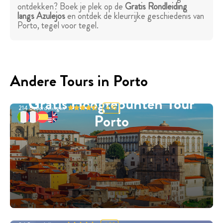
ontdekken? Boek je plek op de
Gratis Rondleiding
langs Azulejos
en ontdek de kleurrijke geschiedenis van
Porto, tegel voor tegel.
Andere Tours in Porto
Gratis Hoogtepunten Tour
214
Beoordelingen
4.92
Porto