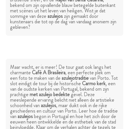
bekend om zijn opvallende blauw betegelde buitenkant
met scènes uit het leven van heiligen. Wist je dat
sommige van deze
azulejos
zijn gemaakt door
kunstenaars die tot op de dag van vandaag anoniem zijn
gebleven?
Maar wacht, er is meer! De tour gaat ook langs het
charmante
Café A Brasileira
, een perfecte plek om
een foto te maken van de
azulejotraditie
van Porto. Tot
slot eindigt de tour bij de historische
Carmo kerk
, een
van de oudste kerken van Portugal, bekend om zijn
prachtige
met azulejo bedekte
gevel. Deze
meeslepende ervaring belicht niet alleen de artistieke
schoonheid van
azulejos
, maar duikt ook in de rijke
geschiedenis en cultuur van Porto. Leer hoe de traditie
van
azulejos
begon in Portugal en hoe het zich door de
eeuwen heen ontwikkelde en de esthetiek van de stad
beïnvloedde. Klaar om de verhalen achter de tegels te