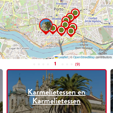
Leaflet
|
©
OpenStreetMap
contributors
1
(
9
)
Karmelietessen en
Karmelietessen