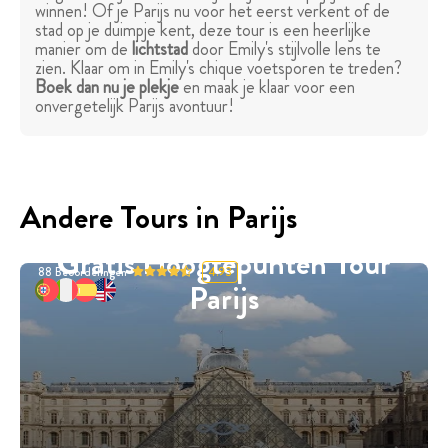
winnen! Of je Parijs nu voor het eerst verkent of de
stad op je duimpje kent, deze tour is een heerlijke
manier om de
lichtstad
door Emily's stijlvolle lens te
zien. Klaar om in Emily's chique voetsporen te treden?
Boek dan nu je plekje
en maak je klaar voor een
onvergetelijk Parijs avontuur!
Andere Tours in Parijs
Gratis Hoogtepunten Tour
88
Beoordelingen
4.93
Parijs