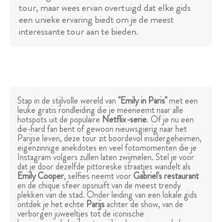
tour, maar wees ervan overtuigd dat elke gids
een unieke ervaring biedt om je de meest
interessante tour aan te bieden.
Stap in de stijlvolle wereld van
"Emily in Paris"
met een
leuke gratis rondleiding die je meeneemt naar alle
hotspots uit de populaire
Netflix-serie
. Of je nu een
die-hard fan bent of gewoon nieuwsgierig naar het
Parijse leven, deze tour zit boordevol insidergeheimen,
eigenzinnige anekdotes en veel fotomomenten die je
Instagram volgers zullen laten zwijmelen. Stel je voor
dat je door dezelfde pittoreske straatjes wandelt als
Emily Cooper
, selfies neemt voor
Gabriel's restaurant
en de chique sfeer opsnuift van de meest trendy
plekken van de stad. Onder leiding van een lokale gids
ontdek je het echte
Parijs
achter de show, van de
verborgen juweeltjes tot de iconische