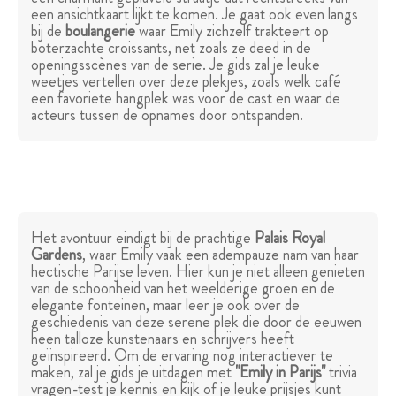
een ansichtkaart lijkt te komen. Je gaat ook even langs
bij de
boulangerie
waar Emily zichzelf trakteert op
boterzachte croissants, net zoals ze deed in de
openingsscènes van de serie. Je gids zal je leuke
weetjes vertellen over deze plekjes, zoals welk café
een favoriete hangplek was voor de cast en waar de
acteurs tussen de opnames door ontspanden.
Het avontuur eindigt bij de prachtige
Palais Royal
Gardens
, waar Emily vaak een adempauze nam van haar
hectische Parijse leven. Hier kun je niet alleen genieten
van de schoonheid van het weelderige groen en de
elegante fonteinen, maar leer je ook over de
geschiedenis van deze serene plek die door de eeuwen
heen talloze kunstenaars en schrijvers heeft
geïnspireerd. Om de ervaring nog interactiever te
maken, zal je gids je uitdagen met
"Emily in Parijs"
trivia
vragen-test je kennis en kijk of je leuke prijsjes kunt