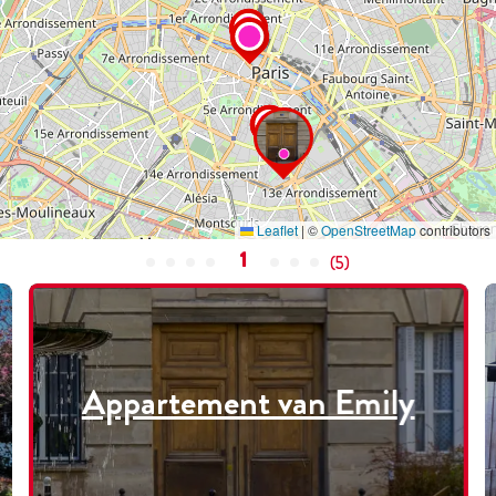
Leaflet
|
©
OpenStreetMap
contributors
1
(
5
)
Appartement van Emily