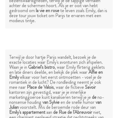
bezienswaardigheden, terwijl je de sappige verhalen
achter de schermen hoort. Als je er ooit van hebt
gedroomd om
la vie en rose
te leven zoals Emily, dan is
deze tour jouw ticket om Parijs te ervaren met een
modieus tintje.
Terwijl je door hartje Parijs wandelt, bezoek je de
exacte locaties waar Emily's avonturen zich afspelen.
Waan je in
Gabriel's bistro
, waar Emily flirterig geklets
en late diners deelde, en bekijk de plek waar
Alfie en
Emily
elkaar voor het eerst ontmoetten - voel je de
romantiek in de lucht? De rondleiding neemt je ook
mee naar
Place de Valois
, waar de fictieve
Savoir
kantoren zijn gevestigd, waar je je innerlijke
marketinggoeroe kunt kanaliseren terwijl je je
de
no-
nonsense houding
van Sylvie
en de snelle humor
van
Julian
voorstelt. Mis de beroemde rode deur van
Emily's appartement
aan
de Rue de l'Abreuvoir
niet,
een charmant geplaveid straatje dat rechtstreeks van