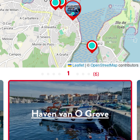
Leaflet
|
©
OpenStreetMap
contributors
1
(
6
)
Haven van O Grove