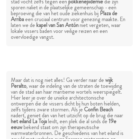
stad vocht zelfs tegen een
pokkenepidemie
die zijn
sporen naliet in de plaatselijke gemeenschap - een
beproeving die van het oude ziekenhuis bij
Plaza de
Arriba
een cruciaal centrum voor genezing maakte. En
laten we de
kapel van San Antón
niet vergeten, waar
lokale vissers baden voor veilige reizen en een
overvloedige vangst.
Maar dat is nog niet alles! Ga verder naar de
wijk
Peralto
, waar de indeling van de straten de toewijding
van de stad aan haar maritieme wortels weerspiegelt.
Hier leer je over de unieke architectonische
ontwerpen die de vissers dicht bij hun boten hielden,
zelfs tijdens zware stormen. Als je
Confin Beach
nadert, geniet dan van het uitzicht op de brug die naar
het eiland La Toja
leidt, een plek die al sinds de
19e
eeuw
bekend staat om zijn therapeutische
warmwaterbronnen. De geschiedenis van het eiland is