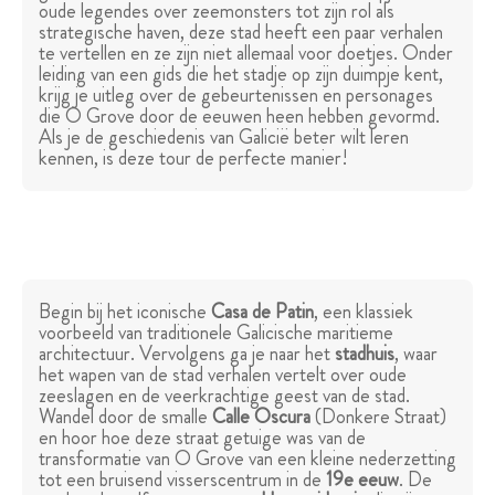
oude legendes over zeemonsters tot zijn rol als
strategische haven, deze stad heeft een paar verhalen
te vertellen en ze zijn niet allemaal voor doetjes. Onder
leiding van een gids die het stadje op zijn duimpje kent,
krijg je uitleg over de gebeurtenissen en personages
die O Grove door de eeuwen heen hebben gevormd.
Als je de geschiedenis van Galicië beter wilt leren
kennen, is deze tour de perfecte manier!
Begin bij het iconische
Casa de Patin
, een klassiek
voorbeeld van traditionele Galicische maritieme
architectuur. Vervolgens ga je naar het
stadhuis
, waar
het wapen van de stad verhalen vertelt over oude
zeeslagen en de veerkrachtige geest van de stad.
Wandel door de smalle
Calle Oscura
(Donkere Straat)
en hoor hoe deze straat getuige was van de
transformatie van O Grove van een kleine nederzetting
tot een bruisend visserscentrum in de
19e eeuw
. De