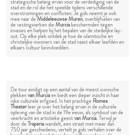
strategische belang ervan voor de verdediging van de
stad en de rol die het speelde tijdens verschillende
overstromingen en conflicten. Je gids neemt je ook
mee naar de
Middeleeuwse Muren
, overblijfselen van
de vestingwerken die
Murcia
beschermden tegen
invasies en hielpen bij het bepalen van de stedelijke lay-
out. Op elke plek ontdek je hoe de islamitische en
christelijke inwoners van de stad naast elkaar leefden en
elkaars cultuur beïnvloedden.
De tour eindigt op een aantal van de meest iconische
plekken
van Murcia
en biedt een dieper inzicht in haar
rijke culturele erfgoed. In het prachtige
Romea
Theater
leer je over het belang ervan in de culturele
opleving van de stad in de 19e eeuw, als symbool van de
veerkracht en artistieke geest
van Murcia
. Terwijl je
door de
Traperia
wandelt, een straat met meer dan
750 jaar geschiedenis, vertelt je gids verhalen over de