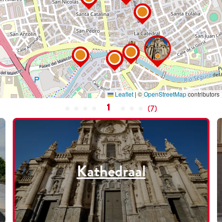
Leaflet
|
©
OpenStreetMap
contributors
1
(
7
)
Kathedraal