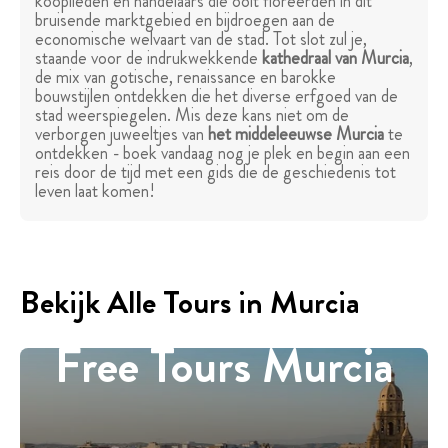
kooplieden en handelaars die ooit floreerden in dit
bruisende marktgebied en bijdroegen aan de
economische welvaart van de stad. Tot slot zul je,
staande voor de indrukwekkende
kathedraal van Murcia
,
de mix van gotische, renaissance en barokke
bouwstijlen ontdekken die het diverse erfgoed van de
stad weerspiegelen. Mis deze kans niet om de
verborgen juweeltjes van
het middeleeuwse Murcia
te
ontdekken - boek vandaag nog je plek en begin aan een
reis door de tijd met een gids die de geschiedenis tot
leven laat komen!
Bekijk Alle Tours in Murcia
Free Tours Murcia