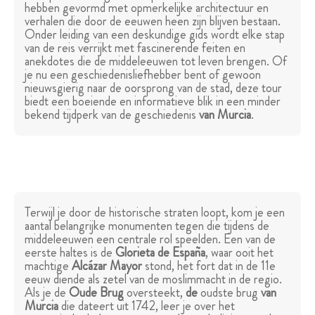
hebben gevormd met opmerkelijke architectuur en
verhalen die door de eeuwen heen zijn blijven bestaan.
Onder leiding van een deskundige gids wordt elke stap
van de reis verrijkt met fascinerende feiten en
anekdotes die de middeleeuwen tot leven brengen. Of
je nu een geschiedenisliefhebber bent of gewoon
nieuwsgierig naar de oorsprong van de stad, deze tour
biedt een boeiende en informatieve blik in een minder
bekend tijdperk van de geschiedenis
van Murcia
.
Terwijl je door de historische straten loopt, kom je een
aantal belangrijke monumenten tegen die tijdens de
middeleeuwen een centrale rol speelden. Een van de
eerste haltes is de
Glorieta de España
, waar ooit het
machtige
Alcázar Mayor
stond, het fort dat in de 11e
eeuw diende als zetel van de moslimmacht in de regio.
Als je de
Oude Brug
oversteekt,
de
oudste brug
van
Murcia
die dateert uit 1742, leer je over het