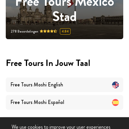
Free Tours Mexico
Stad
278
Beoordelingen
4.84
Free Tours In Jouw Taal
Free Tours
Moshi
English
Free Tours
Moshi
Español
We use cookies to improve your user experiences