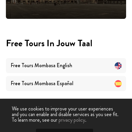
Free Tours In Jouw Taal
Free Tours
Mombasa
English
Free Tours
Mombasa
Español
We use cookies to improve your user experiences
and you can enable and disable services as you see fit.
To learn more, see our
privacy policy
.
Free Walking Tour
›
Mombasa