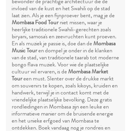
bewonder de prachtige architectuur die de
invloed van de kust en het Swahili op de stad
laat zien. Als je een fijnproever bent, mag je de
Mombasa Food Tour
niet missen, waar je
heerlijke traditionele Swahili-gerechten zoals
biryani, samosa's en zeevruchten kunt proeven.
En als muziek je passie is, doe dan de
Mombasa
Music Tour
en dompel je onder in de klanken
van de stad, van traditionele taarab tot moderne
bongo flava muziek. Voor wie de plaatselijke
cultuur wil ervaren, is de
Mombasa Market
Tour
een must. Slenter over de drukke markt
om souvenirs te kopen, zoals kikoys, kruiden en
handwerk, terwijl je in contact komt met de
vriendelijke plaatselijke bevolking. Deze gratis
rondleidingen in Mombasa zijn een leuke en
informatieve manier om de bruisende energie
en het unieke erfgoed van Mombasa te
ontdekken. Boek vandaag nog je rondreis en