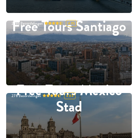
Free Tours Santiago
2886
Beoordelingen
4.95
Free Tours Mexico
278
Beoordelingen
4.84
Stad