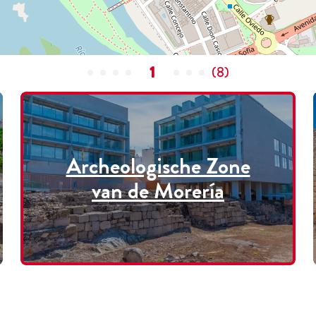
1
(
8
)
Archeologische Zone
van de Morería