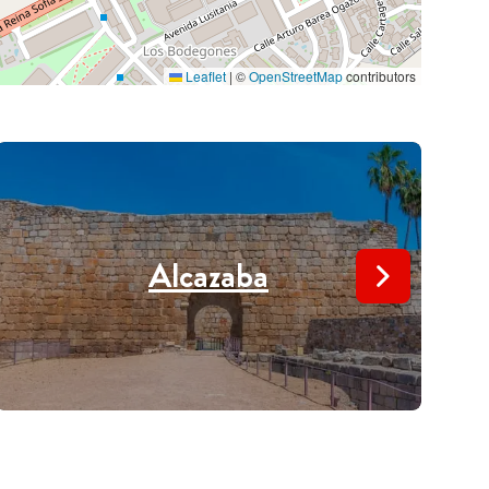
Leaflet
|
©
OpenStreetMap
contributors
Alcazaba