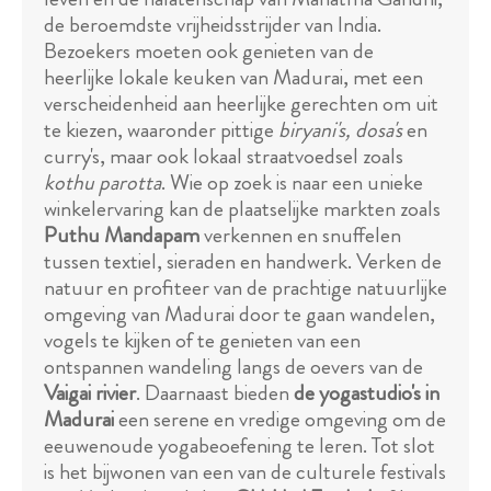
de beroemdste vrijheidsstrijder van India.
Bezoekers moeten ook genieten van de
heerlijke lokale keuken van Madurai, met een
verscheidenheid aan heerlijke gerechten om uit
te kiezen, waaronder pittige
biryani's, dosa's
en
curry's, maar ook lokaal straatvoedsel zoals
kothu parotta
. Wie op zoek is naar een unieke
winkelervaring kan de plaatselijke markten zoals
Puthu Mandapam
verkennen en snuffelen
tussen textiel, sieraden en handwerk. Verken de
natuur en profiteer van de prachtige natuurlijke
omgeving van Madurai door te gaan wandelen,
vogels te kijken of te genieten van een
ontspannen wandeling langs de oevers van de
Vaigai rivier
. Daarnaast bieden
de yogastudio's in
Madurai
een serene en vredige omgeving om de
eeuwenoude yogabeoefening te leren. Tot slot
is het bijwonen van een van de culturele festivals