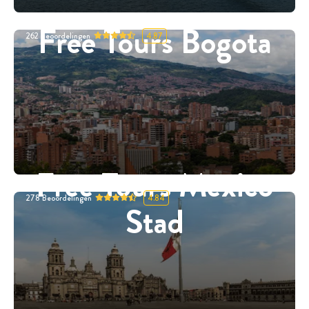
Free Tours Bogota
262
Beoordelingen
4.87
Free Tours Mexico
278
Beoordelingen
4.84
Stad