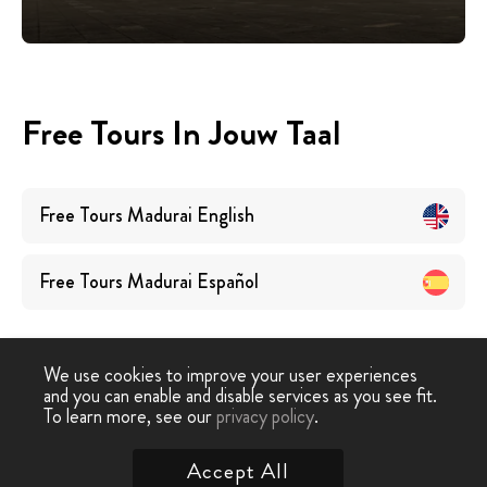
Free Tours In Jouw Taal
Free Tours
Madurai
English
Free Tours
Madurai
Español
We use cookies to improve your user experiences
and you can enable and disable services as you see fit.
To learn more, see our
privacy policy
.
Free Walking Tour
›
Madurai
Accept All