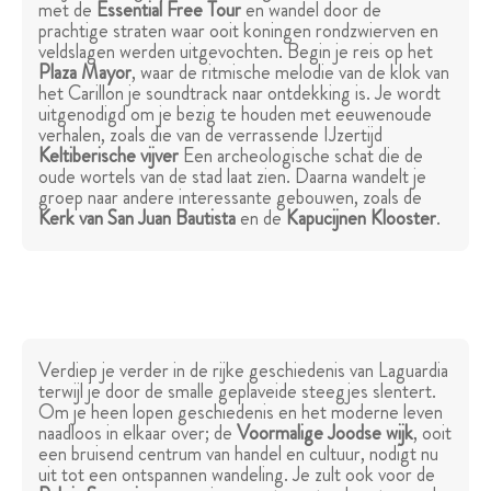
met de
Essential Free Tour
en wandel door de
prachtige straten waar ooit koningen rondzwierven en
veldslagen werden uitgevochten. Begin je reis op het
Plaza Mayor
, waar de ritmische melodie van de klok van
het Carillon je soundtrack naar ontdekking is. Je wordt
uitgenodigd om je bezig te houden met eeuwenoude
verhalen, zoals die van de verrassende IJzertijd
Keltiberische vijver
Een archeologische schat die de
oude wortels van de stad laat zien. Daarna wandelt je
groep naar andere interessante gebouwen, zoals de
Kerk van San Juan Bautista
en de
Kapucijnen Klooster
.
Verdiep je verder in de rijke geschiedenis van Laguardia
terwijl je door de smalle geplaveide steegjes slentert.
Om je heen lopen geschiedenis en het moderne leven
naadloos in elkaar over; de
Voormalige Joodse wijk
, ooit
een bruisend centrum van handel en cultuur, nodigt nu
uit tot een ontspannen wandeling. Je zult ook voor de