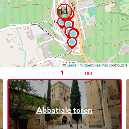
Leaflet
|
©
OpenStreetMap
contributors
1
(
10
)
Abbatiale toren