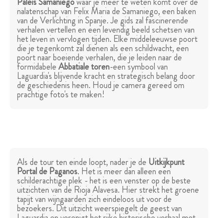
Paleis Samaniego
waar je meer te weten komt over de
nalatenschap van Felix Maria de Samaniego, een baken
van de Verlichting in Spanje. Je gids zal fascinerende
verhalen vertellen en een levendig beeld schetsen van
het leven in vervlogen tijden. Elke middeleeuwse poort
die je tegenkomt zal dienen als een schildwacht, een
poort naar boeiende verhalen, die je leiden naar de
formidabele
Abbatiale toren
-een symbool van
Laguardia's blijvende kracht en strategisch belang door
de geschiedenis heen. Houd je camera gereed om
prachtige foto's te maken!
Als de tour ten einde loopt, nader je de
Uitkijkpunt
Portal de Paganos
. Het is meer dan alleen een
schilderachtige plek - het is een venster op de beste
uitzichten van de Rioja Alavesa. Hier strekt het groene
tapijt van wijngaarden zich eindeloos uit voor de
bezoekers. Dit uitzicht weerspiegelt de geest van
Laguardia en verenigt het rijke historische verhaal met