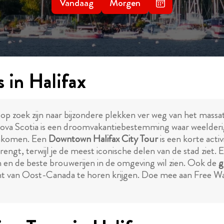
Vandaag
Morgen
 in Halifax
 op zoek zijn naar bijzondere plekken ver weg van het massa
Nova Scotia is een droomvakantiebestemming waar weelderig
enkomen. Een
Downtown Halifax City Tour
is een korte activ
engt, terwijl je de meest iconische delen van de stad ziet. E
en en de beste brouwerijen in de omgeving wil zien. Ook de
g
nt van Oost-Canada te horen krijgen. Doe mee aan Free Wal