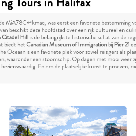
g Tours in Halifax
r de MiA78C↩kmaq, was eerst een favoriete bestemming vo
van beschikt deze hoofdstad over een rijk cultureel en cul
 Citadel Hill
is de belangrijkste historische schat van de re
t biedt het
Canadian Museum of Immigration
bij
Pier 21
ee
e Oceaan is een favoriete plek voor zowel reizigers als pl
en, waaronder een stoomschip. Op dagen met mooi weer zi
k bezienswaardig. En om de plaatselijke kunst te proeven, r