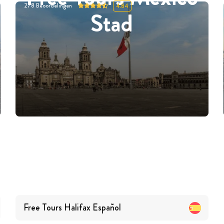
278
Beoordelingen
4.84
Stad
Free Tours
Halifax
Español