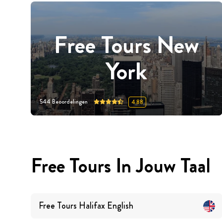
Free Tours New
York
544
Beoordelingen
4.88
Free Tours In Jouw Taal
Free Tours
Halifax
English