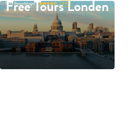
Free Tours Londen
11298
Beoordelingen
4.90