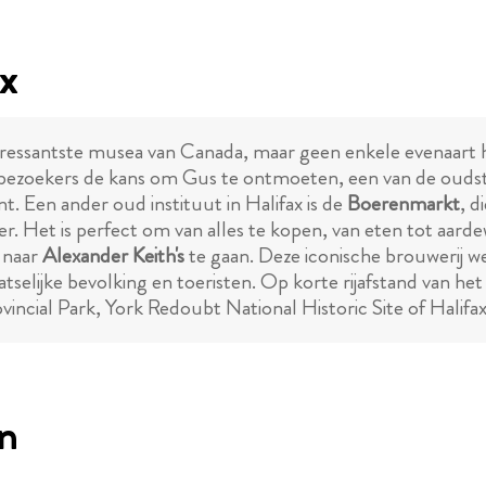
ax
interessantste musea van Canada, maar geen enkele evenaart
n bezoekers de kans om Gus te ontmoeten, een van de oudst
. Een ander oud instituut in Halifax is de
Boerenmarkt
, d
er. Het is perfect om van alles te kopen, van eten tot aa
 naar
Alexander Keith's
te gaan. Deze iconische brouwerij we
tselijke bevolking en toeristen. Op korte rijafstand van he
rovincial Park, York Redoubt National Historic Site of Hal
en
Free Tours Mexico