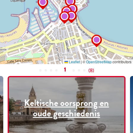
Leaflet
|
©
OpenStreetMap
contributors
1
(
8
)
Keltische oorsprong en
oude geschiedenis