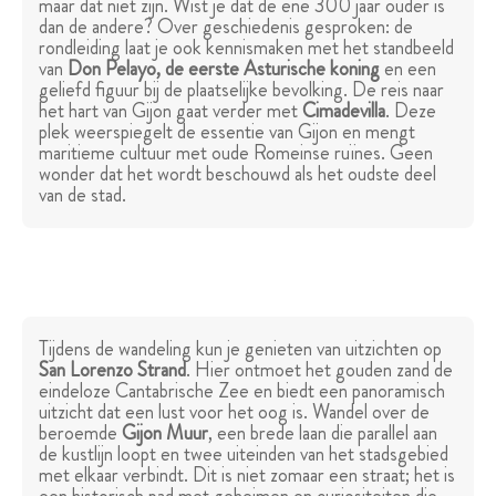
maar dat niet zijn. Wist je dat de ene 300 jaar ouder is
dan de andere? Over geschiedenis gesproken: de
rondleiding laat je ook kennismaken met het standbeeld
van
Don Pelayo, de eerste Asturische koning
en een
geliefd figuur bij de plaatselijke bevolking. De reis naar
het hart van Gijon gaat verder met
Cimadevilla
. Deze
plek weerspiegelt de essentie van Gijon en mengt
maritieme cultuur met oude Romeinse ruïnes. Geen
wonder dat het wordt beschouwd als het oudste deel
van de stad.
Tijdens de wandeling kun je genieten van uitzichten op
San Lorenzo Strand
. Hier ontmoet het gouden zand de
eindeloze Cantabrische Zee en biedt een panoramisch
uitzicht dat een lust voor het oog is. Wandel over de
beroemde
Gijon Muur
, een brede laan die parallel aan
de kustlijn loopt en twee uiteinden van het stadsgebied
met elkaar verbindt. Dit is niet zomaar een straat; het is