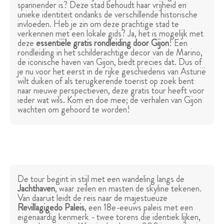
spannender is? Deze stad behoudt haar vrijheid en
unieke identiteit ondanks de verschillende historische
invloeden. Heb je zin om deze prachtige stad te
verkennen met een lokale gids? Ja, het is mogelijk met
deze
essentiële gratis rondleiding door Gijon
! Een
rondleiding in het schilderachtige decor van de Marino,
de iconische haven van Gijon, biedt precies dat. Dus of
je nu voor het eerst in de rijke geschiedenis van Asturië
wilt duiken of als terugkerende toerist op zoek bent
naar nieuwe perspectieven, deze gratis tour heeft voor
ieder wat wils. Kom en doe mee; de verhalen van Gijon
wachten om gehoord te worden!
De tour begint in stijl met een wandeling langs de
Jachthaven
, waar zeilen en masten de skyline tekenen.
Van daaruit leidt de reis naar de majestueuze
Revillagigedo Paleis
, een 18e-eeuws paleis met een
eigenaardig kenmerk - twee torens die identiek lijken,