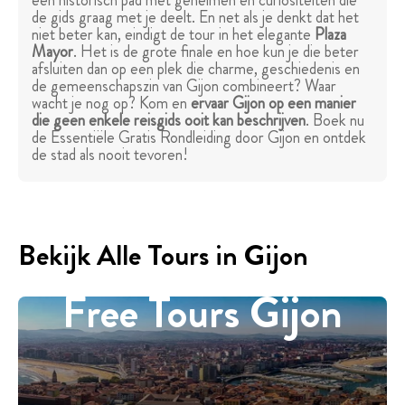
een historisch pad met geheimen en curiositeiten die
de gids graag met je deelt. En net als je denkt dat het
niet beter kan, eindigt de tour in het elegante
Plaza
Mayor
. Het is de grote finale en hoe kun je die beter
afsluiten dan op een plek die charme, geschiedenis en
de gemeenschapszin van Gijon combineert? Waar
wacht je nog op? Kom en
ervaar Gijon op een manier
die geen enkele reisgids ooit kan beschrijven
. Boek nu
de Essentiële Gratis Rondleiding door Gijon en ontdek
de stad als nooit tevoren!
Bekijk Alle Tours in Gijon
Free Tours Gijon