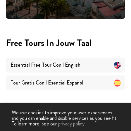
Free Tours In Jouw Taal
Essential Free Tour Conil
English
Tour Gratis Conil Esencial
Español
We use cookies to improve your user experiences
and you can enable and disable services as you see fit.
Free
Free Tour Conil de la
Gratis Hoogtepunten
To learn more, see our
privacy policy
.
-
›
Tour
Frontera
Tour Conil