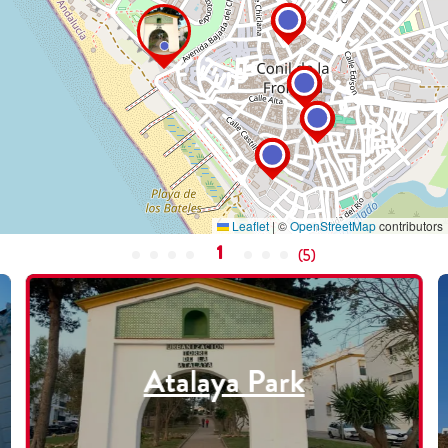
Leaflet
|
©
OpenStreetMap
contributors
1
(
5
)
Atalaya Park