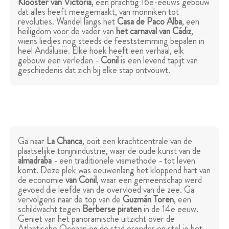
Klooster van Victoria
, een prachtig 16e-eeuws gebouw
dat alles heeft meegemaakt, van monniken tot
revoluties. Wandel langs het
Casa de Paco Alba
, een
heiligdom voor de vader van
het carnaval van Cádiz
,
wiens liedjes nog steeds de feeststemming bepalen in
heel Andalusië. Elke hoek heeft een verhaal, elk
gebouw een verleden -
Conil
is een levend tapijt van
geschiedenis dat zich bij elke stap ontvouwt.
Ga naar
La Chanca
, ooit een krachtcentrale van de
plaatselijke tonijnindustrie, waar de oude kunst van de
almadraba
- een traditionele vismethode - tot leven
komt. Deze plek was eeuwenlang het kloppend hart van
de economie
van Conil
, waar een gemeenschap werd
gevoed die leefde van de overvloed van de zee. Ga
vervolgens naar de top van de
Guzmán Toren
, een
schildwacht tegen
Berberse piraten
in de 14e eeuw.
Geniet van het panoramische uitzicht over de
Atlantische Oceaan en de stad eronder en stel je het