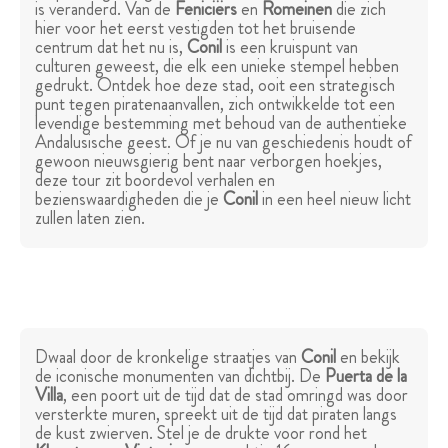
is veranderd. Van de
Feniciërs
en
Romeinen
die zich
hier voor het eerst vestigden tot het bruisende
centrum dat het nu is,
Conil
is een kruispunt van
culturen geweest, die elk een unieke stempel hebben
gedrukt. Ontdek hoe deze stad, ooit een strategisch
punt tegen piratenaanvallen, zich ontwikkelde tot een
levendige bestemming met behoud van de authentieke
Andalusische geest. Of je nu van geschiedenis houdt of
gewoon nieuwsgierig bent naar verborgen hoekjes,
deze tour zit boordevol verhalen en
bezienswaardigheden die je
Conil
in een heel nieuw licht
zullen laten zien.
Dwaal door de kronkelige straatjes van
Conil
en bekijk
de iconische monumenten van dichtbij. De
Puerta de la
Villa
, een poort uit de tijd dat de stad omringd was door
versterkte muren, spreekt uit de tijd dat piraten langs
de kust zwierven. Stel je de drukte voor rond het