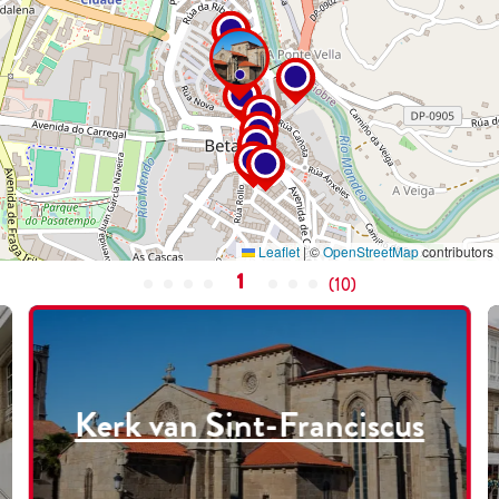
Leaflet
|
©
OpenStreetMap
contributors
1
(
10
)
Kerk van Sint-Franciscus