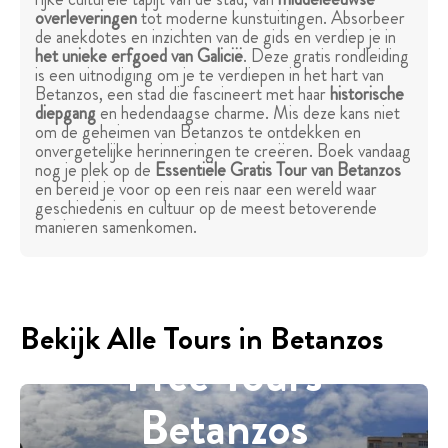
overleveringen
tot moderne kunstuitingen. Absorbeer
de anekdotes en inzichten van de gids en verdiep je in
het unieke erfgoed van Galicië
. Deze gratis rondleiding
is een uitnodiging om je te verdiepen in het hart van
Betanzos, een stad die fascineert met haar
historische
diepgang
en hedendaagse charme. Mis deze kans niet
om de geheimen van Betanzos te ontdekken en
onvergetelijke herinneringen te creëren. Boek vandaag
nog je plek op de
Essentiële Gratis Tour van Betanzos
en bereid je voor op een reis naar een wereld waar
geschiedenis en cultuur op de meest betoverende
manieren samenkomen.
Bekijk Alle Tours in Betanzos
Free Tours
Betanzos