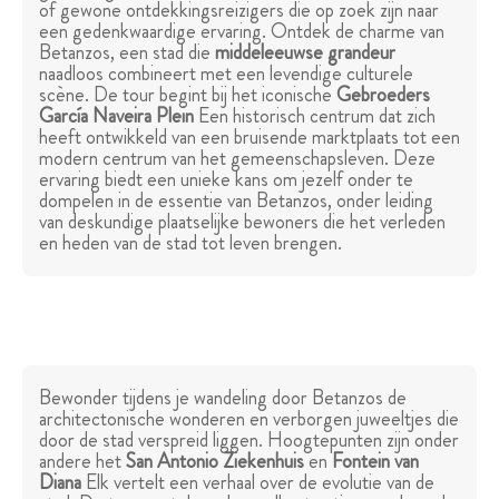
of gewone ontdekkingsreizigers die op zoek zijn naar
een gedenkwaardige ervaring. Ontdek de charme van
Betanzos, een stad die
middeleeuwse grandeur
naadloos combineert met een levendige culturele
scène. De tour begint bij het iconische
Gebroeders
García Naveira Plein
Een historisch centrum dat zich
heeft ontwikkeld van een bruisende marktplaats tot een
modern centrum van het gemeenschapsleven. Deze
ervaring biedt een unieke kans om jezelf onder te
dompelen in de essentie van Betanzos, onder leiding
van deskundige plaatselijke bewoners die het verleden
en heden van de stad tot leven brengen.
Bewonder tijdens je wandeling door Betanzos de
architectonische wonderen en verborgen juweeltjes die
door de stad verspreid liggen. Hoogtepunten zijn onder
andere het
San Antonio Ziekenhuis
en
Fontein van
Diana
Elk vertelt een verhaal over de evolutie van de