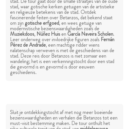
stad. De tour gaat door de smalle straatjes van de oude
stad, waar gotische kerken getuigen van de artistieke
en religieuze betekenis van de stad. Ontdek
fascinerende feiten over Betanzos, dat bekend staat
om zijn
gotische erfgoed
, en wees getuige van
modernistische bezienswaardigheden zoals de
Muziekdoos
,
Núñez Huis
en
García Naveira Scholen
.
Leer onderweg over invloedrijke figuren zoals
Fernán
Pérez de Andrade
, een machtige ridder wiens
nalatenschap verweven is met de geschiedenis van de
stad. Deze reis door Betanzos is niet zomaar een
wandeling; het is een verkenningstocht door een stad
die gevormd is en gevormd is door eeuwen
geschiedenis.
Sluit je ontdekkingstocht af met nog meer boeiende
bezienswaardigheden en verhalen die Betanzos tot een
must-visit bestemming maken. De tour onthult het
rijke culturele tapijt van de stad, van
middeleeuwse