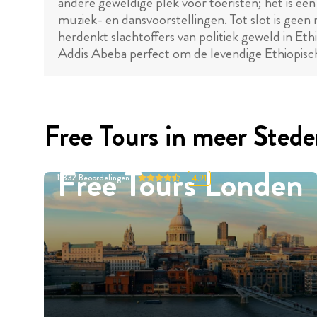
andere geweldige plek voor toeristen; het is ee
muziek- en dansvoorstellingen. Tot slot is gee
herdenkt slachtoffers van politiek geweld in Ethi
Addis Abeba perfect om de levendige Ethiopisc
Free Tours in meer Sted
Free Tours Londen
11332
Beoordelingen
4.91