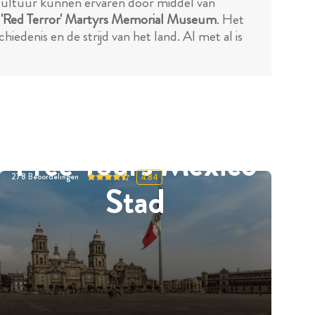
cultuur kunnen ervaren door middel van
t
'Red Terror' Martyrs Memorial Museum
. Het
hiedenis en de strijd van het land. Al met al is
Free Tours Mexico
278
Beoordelingen
4.84
Stad