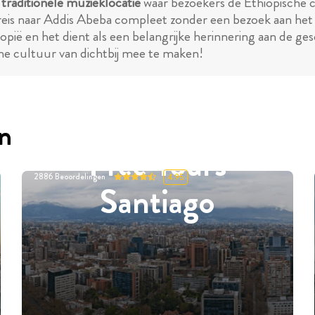
n
traditionele muzieklocatie
waar bezoekers de Ethiopische 
n reis naar Addis Abeba compleet zonder een bezoek aan he
opië en het dient als een belangrijke herinnering aan de gesc
he cultuur van dichtbij mee te maken!
en
Free Tours
2886
Beoordelingen
4.95
Santiago