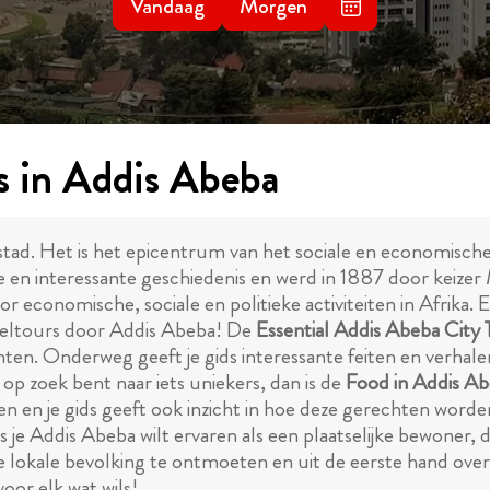
Vandaag
Morgen
s in Addis Abeba
tad. Het is het epicentrum van het sociale en economische
 en interessante geschiedenis en werd in 1887 door keizer 
 economische, sociale en politieke activiteiten in Afrika. En
ndeltours door Addis Abeba! De
Essential Addis Abeba City 
. Onderweg geeft je gids interessante feiten en verhalen 
 op zoek bent naar iets uniekers, dan is de
Food in Addis Ab
n en je gids geeft ook inzicht in hoe deze gerechten worde
ls je Addis Abeba wilt ervaren als een plaatselijke bewoner, 
de lokale bevolking te ontmoeten en uit de eerste hand over
oor elk wat wils!