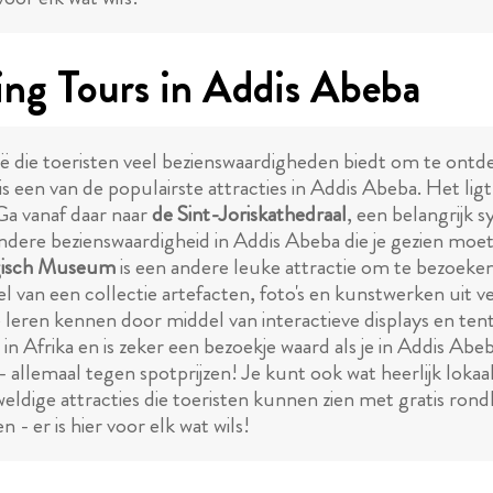
ng Tours in Addis Abeba
pië die toeristen veel bezienswaardigheden biedt om te ont
is een van de populairste attracties in Addis Abeba. Het li
Ga vanaf daar naar
de Sint-Joriskathedraal
, een belangrijk
andere bezienswaardigheid in Addis Abeba die je gezien moe
gisch Museum
is een andere leuke attractie om te bezoeken
l van een collectie artefacten, foto's en kunstwerken uit ve
 leren kennen door middel van interactieve displays en te
n Afrika en is zeker een bezoekje waard als je in Addis Abeb
allemaal tegen spotprijzen! Je kunt ook wat heerlijk lokaal
eldige attracties die toeristen kunnen zien met gratis ron
- er is hier voor elk wat wils!