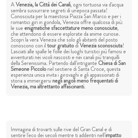
A
Venezia, la Città dei Canali
, ogni tortuosa via d'acqua
sembra sussurrare segreti di un'epoca passata!
Conosciuta per la maestosa Piazza San Marco e per i
romantici giri in gondola, Venezia offre qualcosa di più:
le sue
enigmatiche sfaccettature meno conosciute
,
che attendono di essere esplorate da anime curiose.
Scopri la vera Venezia che solo gli abitanti del posto
conoscono con il
tour gratuito
di
Venezia sconosciuta
!
Lasciati alle spalle le folle dei luoghi turistici più famosi e
avventurati nei vicoli nascosti e nei canali più tranquilli
della Serenissima. Partendo dall'intrigante
Chiesa di San
Simeone Piccolo
nel sestiere di Santa Croce, questa
esperienza unica invita i girovaghi e gli appassionati di
storia a immergersi
negli angoli meno frequentati di
Venezia, ma altrettanto affascinanti
.
Immagina di trovarti sulle rive del Gran Canal e di
sentire l'eco dei secoli mentre ti addentri nell'
impatto