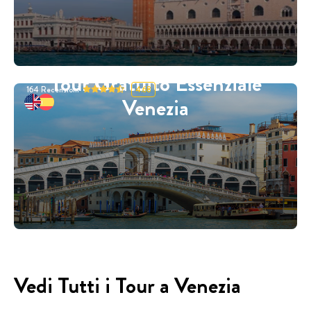
Tour Gratuito Essenziale
164
Recensioni
4.68
Venezia
Vedi Tutti i Tour a Venezia