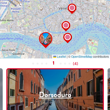
Leaflet
|
©
OpenStreetMap
contributors
1
(
4
)
Dorsoduro