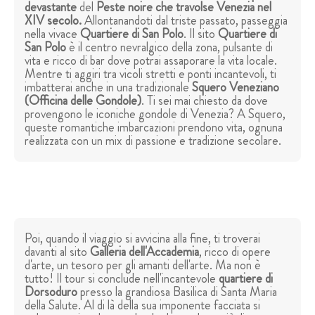
devastante
del
Peste noire
che travolse Venezia nel
XIV secolo.
Allontanandoti dal triste passato, passeggia
nella vivace
Quartiere di San Polo
. Il sito
Quartiere di
San Polo
è il centro nevralgico della zona, pulsante di
vita e ricco di bar dove potrai assaporare la vita locale.
Mentre ti aggiri tra vicoli stretti e ponti incantevoli, ti
imbatterai anche in una tradizionale
Squero Veneziano
(Officina delle Gondole)
. Ti sei mai chiesto da dove
provengono le iconiche gondole di Venezia? A Squero,
queste romantiche imbarcazioni prendono vita, ognuna
realizzata con un mix di passione e tradizione secolare.
Poi, quando il viaggio si avvicina alla fine, ti troverai
davanti al sito
Galleria dell'Accademia
, ricco di opere
d'arte, un tesoro per gli amanti dell'arte. Ma non è
tutto! Il tour si conclude nell'incantevole
quartiere di
Dorsoduro
presso la grandiosa Basilica di Santa Maria
della Salute. Al di là della sua imponente facciata si