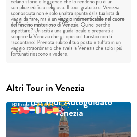
celano storie e leggende che lo rendono più di un
semplice edificio religioso. Il tour gratuito di Venezia
sconosciuta non è solo un'altra spunta dalla tua lista di
viaggi da fare, ma è
un viaggio indimenticabile nel cuore
del fascino misterioso di Venezia
. Quindi perché
aspettare? Unisciti a una guida locale e preparati a
scoprire la Venezia che gli opuscoli turistici non ti
raccontano! Prenota subito il tuo posto e tuffati in un
viaggio straordinario che svela la Venezia che solo i più
fortunati riescono a vedere.
Altri Tour in Venezia
Free Tour Autoguidato
142
Recensioni
4.70
Venezia