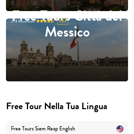
Free Tours Città del
278
Recensioni
4.84
Messico
Free Tour Nella Tua Lingua
Free Tours
Siem Reap
English