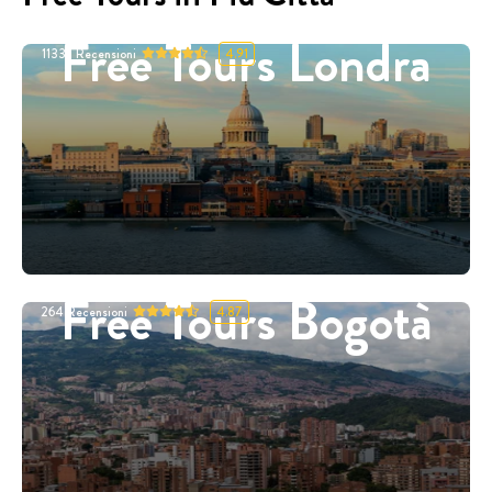
Free Tours Londra
11332
Recensioni
4.91
Free Tours Bogotà
264
Recensioni
4.87