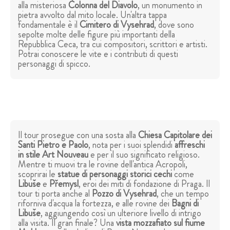
alla misteriosa
Colonna del Diavolo
, un monumento in
pietra avvolto dal mito locale. Un'altra tappa
fondamentale è il
Cimitero di Vysehrad
, dove sono
sepolte molte delle figure più importanti della
Repubblica Ceca, tra cui compositori, scrittori e artisti.
Potrai conoscere le vite e i contributi di questi
personaggi di spicco.
Il tour prosegue con una sosta alla
Chiesa Capitolare dei
Santi Pietro e Paolo
, nota per i suoi splendidi
affreschi
in stile Art Nouveau
e per il suo significato religioso.
Mentre ti muovi tra le rovine dell'antica Acropoli,
scoprirai le
statue di personaggi storici cechi
come
Libuše
e
Přemysl
, eroi dei miti di fondazione di Praga. Il
tour ti porta anche al
Pozzo di Vysehrad
, che un tempo
riforniva d'acqua la fortezza, e alle rovine dei
Bagni di
Libuše
, aggiungendo così un ulteriore livello di intrigo
alla visita. Il gran finale? Una
vista mozzafiato sul fiume