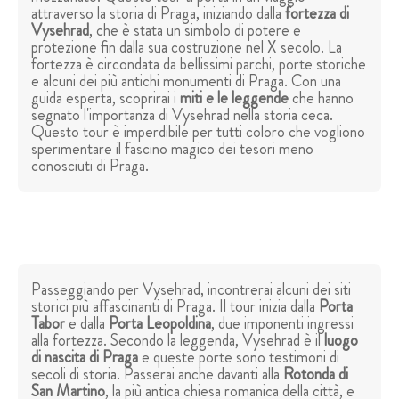
attraverso la storia di Praga, iniziando dalla
fortezza di
Vysehrad
, che è stata un simbolo di potere e
protezione fin dalla sua costruzione nel X secolo. La
fortezza è circondata da bellissimi parchi, porte storiche
e alcuni dei più antichi monumenti di Praga. Con una
guida esperta, scoprirai i
miti e le leggende
che hanno
segnato l'importanza di Vysehrad nella storia ceca.
Questo tour è imperdibile per tutti coloro che vogliono
sperimentare il fascino magico dei tesori meno
conosciuti di Praga.
Passeggiando per Vysehrad, incontrerai alcuni dei siti
storici più affascinanti di Praga. Il tour inizia dalla
Porta
Tabor
e dalla
Porta Leopoldina
, due imponenti ingressi
alla fortezza. Secondo la leggenda, Vysehrad è il
luogo
di nascita di Praga
e queste porte sono testimoni di
secoli di storia. Passerai anche davanti alla
Rotonda di
San Martino
, la più antica chiesa romanica della città, e