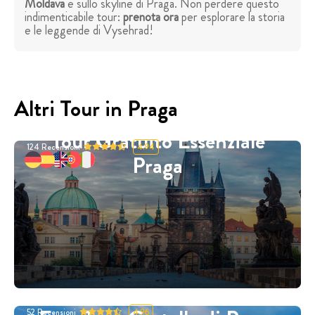
Moldava
e sullo skyline di Praga. Non perdere questo
indimenticabile tour:
prenota ora
per esplorare la storia
e le leggende di Vysehrad!
Altri Tour in Praga
Tour Gratuito Essenziale
124
Recensioni
4.94
Praga
52
Recensioni
4.96