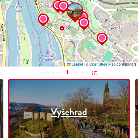
Leaflet
|
©
OpenStreetMap
contributors
1
(
7
)
Vyšehrad