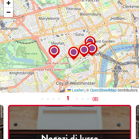
+
−
Leaflet
|
©
OpenStreetMap
contributors
1
(
8
)
Negozi di lusso