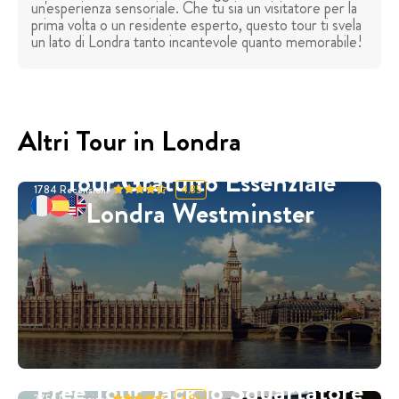
un'esperienza sensoriale. Che tu sia un visitatore per la
prima volta o un residente esperto, questo tour ti svela
un lato di Londra tanto incantevole quanto memorabile!
Altri Tour in Londra
Tour Gratuito Essenziale
1784
Recensioni
4.85
Londra Westminster
Free Tour Jack lo Squartatore
2756
Recensioni