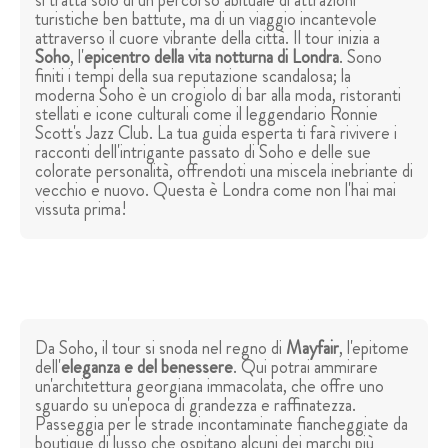
si tratta solo di un percorso abituale di attrazioni
turistiche ben battute, ma di un viaggio incantevole
attraverso il cuore vibrante della città. Il tour inizia a
Soho
, l'
epicentro della vita notturna di Londra
. Sono
finiti i tempi della sua reputazione scandalosa; la
moderna Soho è un crogiolo di bar alla moda, ristoranti
stellati e icone culturali come il leggendario Ronnie
Scott's Jazz Club. La tua guida esperta ti farà rivivere i
racconti dell'intrigante passato di Soho e delle sue
colorate personalità, offrendoti una miscela inebriante di
vecchio e nuovo. Questa è Londra come non l'hai mai
vissuta prima!
Da Soho, il tour si snoda nel regno di
Mayfair
, l'epitome
dell'
eleganza e del benessere
. Qui potrai ammirare
un'architettura georgiana immacolata, che offre uno
sguardo su un'epoca di grandezza e raffinatezza.
Passeggia per le strade incontaminate fiancheggiate da
boutique di lusso che ospitano alcuni dei marchi più