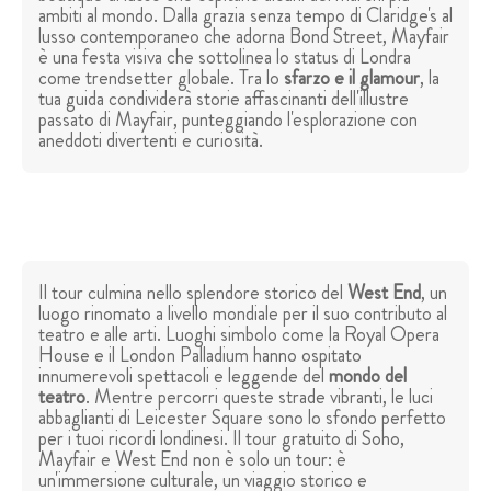
ambiti al mondo. Dalla grazia senza tempo di Claridge's al
lusso contemporaneo che adorna Bond Street, Mayfair
è una festa visiva che sottolinea lo status di Londra
come trendsetter globale. Tra lo
sfarzo e il glamour
, la
tua guida condividerà storie affascinanti dell'illustre
passato di Mayfair, punteggiando l'esplorazione con
aneddoti divertenti e curiosità.
Il tour culmina nello splendore storico del
West End
, un
luogo rinomato a livello mondiale per il suo contributo al
teatro e alle arti. Luoghi simbolo come la Royal Opera
House e il London Palladium hanno ospitato
innumerevoli spettacoli e leggende del
mondo del
teatro
. Mentre percorri queste strade vibranti, le luci
abbaglianti di Leicester Square sono lo sfondo perfetto
per i tuoi ricordi londinesi. Il tour gratuito di Soho,
Mayfair e West End non è solo un tour: è
un'immersione culturale, un viaggio storico e