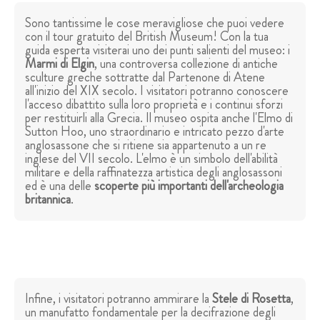
Sono tantissime le cose meravigliose che puoi vedere
con il tour gratuito del British Museum! Con la tua
guida esperta visiterai uno dei punti salienti del museo: i
Marmi di Elgin
, una controversa collezione di antiche
sculture greche sottratte dal Partenone di Atene
all'inizio del XIX secolo. I visitatori potranno conoscere
l'acceso dibattito sulla loro proprietà e i continui sforzi
per restituirli alla Grecia. Il museo ospita anche l'Elmo di
Sutton Hoo, uno straordinario e intricato pezzo d'arte
anglosassone che si ritiene sia appartenuto a un re
inglese del VII secolo. L'elmo è un simbolo dell'abilità
militare e della raffinatezza artistica degli anglosassoni
ed è una delle
scoperte più importanti dell'archeologia
britannica
.
Infine, i visitatori potranno ammirare la
Stele di Rosetta
,
un manufatto fondamentale per la decifrazione degli