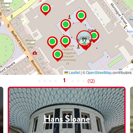
Leaflet
|
©
OpenStreetMap
contributors
1
(
12
)
Hans Sloane