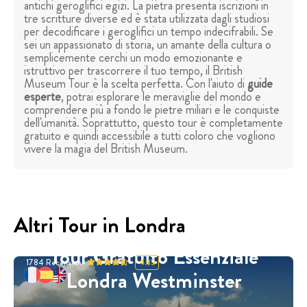
antichi geroglifici egizi. La pietra presenta iscrizioni in
tre scritture diverse ed è stata utilizzata dagli studiosi
per decodificare i geroglifici un tempo indecifrabili. Se
sei un appassionato di storia, un amante della cultura o
semplicemente cerchi un modo emozionante e
istruttivo per trascorrere il tuo tempo, il British
Museum Tour è la scelta perfetta. Con l'aiuto di
guide
esperte
, potrai esplorare le meraviglie del mondo e
comprendere più a fondo le pietre miliari e le conquiste
dell'umanità. Soprattutto, questo tour è completamente
gratuito e quindi accessibile a tutti coloro che vogliono
vivere la magia del British Museum.
Altri Tour in Londra
Tour Gratuito Essenziale
1784
Recensioni
4.85
Londra Westminster