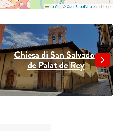
Leaflet
|
©
OpenStreetMap
contributors
Chiesa di San Salvador
de Palat de Rey