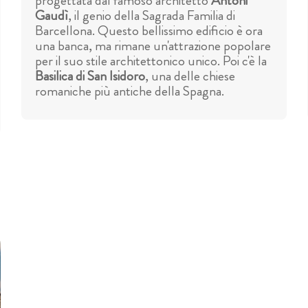
progettata dal famoso architetto
Antoni
Gaudì
, il genio della Sagrada Familia di
Barcellona. Questo bellissimo edificio è ora
una banca, ma rimane un'attrazione popolare
per il suo stile architettonico unico. Poi c'è la
Basilica di San Isidoro
, una delle chiese
romaniche più antiche della Spagna.