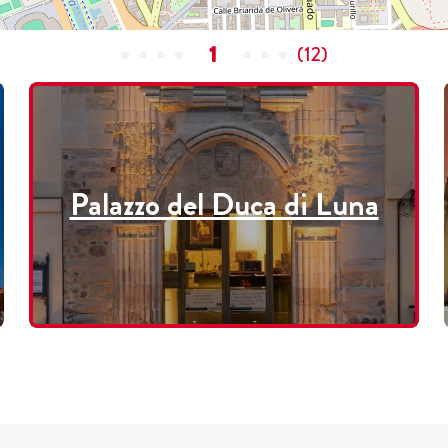
1
(
12
)
Palazzo del Duca di Luna