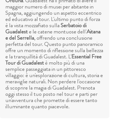
Orduña
. Guadalest ha il primato di avere il
maggior numero di musei per abitante in
Spagna, aggiungendo un aspetto eccentrico
ed educativo al tour. L'ultimo punto di forza
è la vista mozzafiato sulla
Serbatoio di
Guadalest
e le catene montuose dell'
Aitana
e del Serrella
, offrendo una conclusione
perfetta del tour. Questo punto panoramico
offre un momento di riflessione sulla bellezza
e la tranquillità di Guadalest. L'
Essential Free
Tour di Guadalest
è molto più di una
semplice passeggiata in un pittoresco
villaggio: è un'esplorazione di cultura, storia e
meraviglie naturali. Non perdere l'occasione
di scoprire la magia di Guadalest. Prenota
oggi stesso il tuo posto nel tour e parti per
un'avventura che promette di essere tanto
illuminante quanto piacevole.