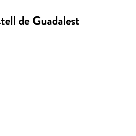
stell de Guadalest