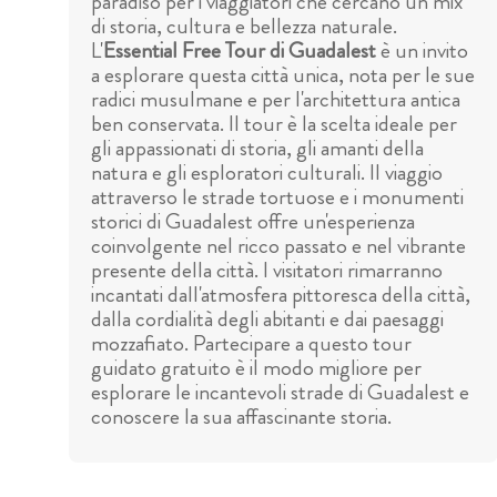
paradiso per i viaggiatori che cercano un mix
di storia, cultura e bellezza naturale.
L'
Essential Free Tour di Guadalest
è un invito
a esplorare questa città unica, nota per le sue
radici musulmane e per l'architettura antica
ben conservata. Il tour è la scelta ideale per
gli appassionati di storia, gli amanti della
natura e gli esploratori culturali. Il viaggio
attraverso le strade tortuose e i monumenti
storici di Guadalest offre un'esperienza
coinvolgente nel ricco passato e nel vibrante
presente della città. I visitatori rimarranno
incantati dall'atmosfera pittoresca della città,
dalla cordialità degli abitanti e dai paesaggi
mozzafiato. Partecipare a questo tour
guidato gratuito è il modo migliore per
esplorare le incantevoli strade di Guadalest e
conoscere la sua affascinante storia.