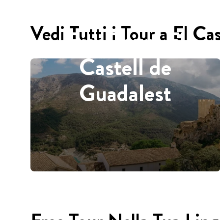
Vedi Tutti i Tour a El Ca
Free Tours El
Castell de
Guadalest