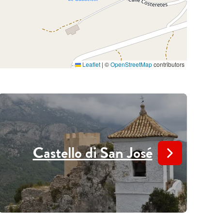
Leaflet
|
©
OpenStreetMap
contributors
Castello di San José