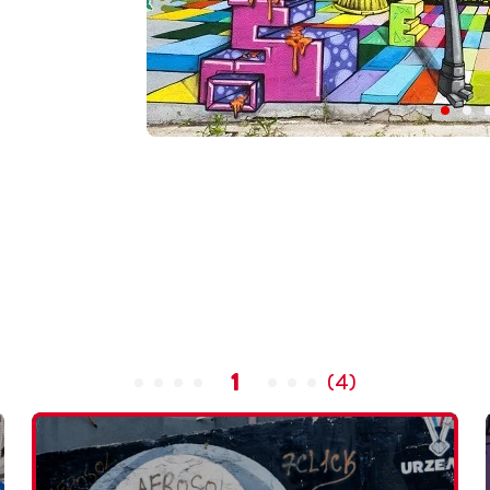
1
(
4
)