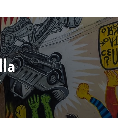
lla
i