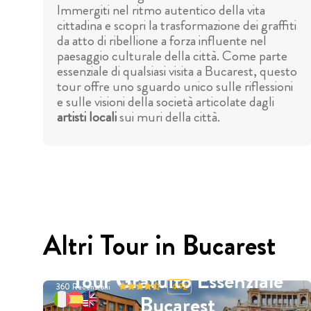
Immergiti nel ritmo autentico della vita
cittadina e scopri la trasformazione dei graffiti
da atto di ribellione a forza influente nel
paesaggio culturale della città. Come parte
essenziale di qualsiasi visita a Bucarest, questo
tour offre uno sguardo unico sulle riflessioni
e sulle visioni della società articolate dagli
artisti locali
sui muri della città.
Altri Tour in Bucarest
Tour Gratuito Essenziale
360
Recensioni
4.92
Bucarest