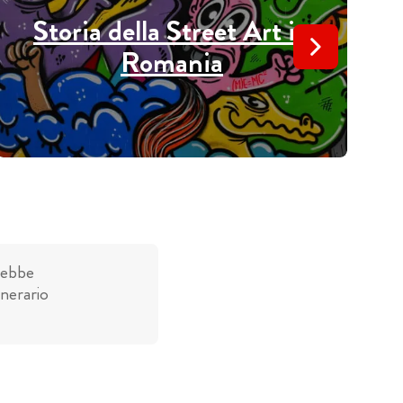
Storia della Street Art in
Romania
rebbe
inerario