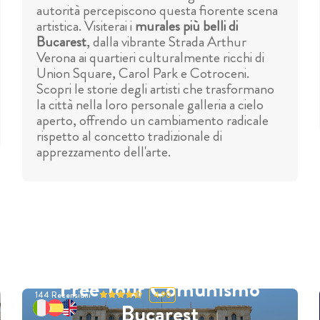
autorità percepiscono questa fiorente scena
artistica. Visiterai i
murales più belli di
Bucarest
, dalla vibrante Strada Arthur
Verona ai quartieri culturalmente ricchi di
Union Square, Carol Park e Cotroceni.
Scopri le storie degli artisti che trasformano
la città nella loro personale galleria a cielo
aperto, offrendo un cambiamento radicale
rispetto al concetto tradizionale di
apprezzamento dell'arte.
Free Tour Comunismo
144
Recensioni
4.90
Bucarest