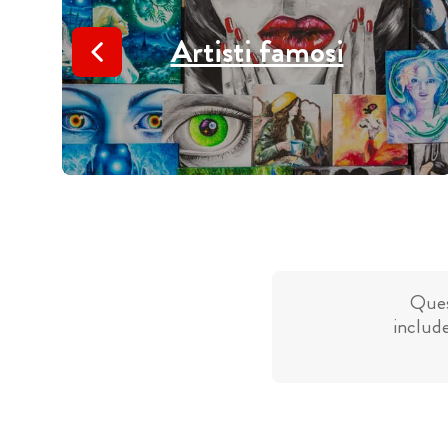
Artisti famosi
Ques
include