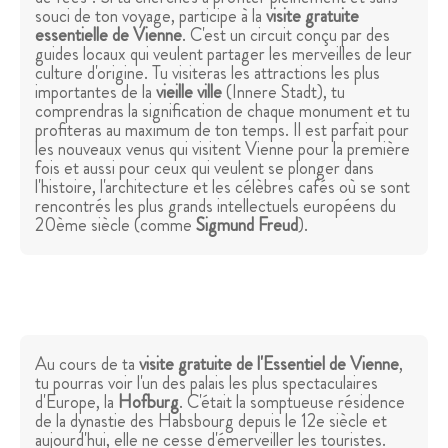
souci de ton voyage, participe à la
visite gratuite
essentielle de Vienne
. C'est un circuit conçu par des
guides locaux qui veulent partager les merveilles de leur
culture d'origine. Tu visiteras les attractions les plus
importantes de la
vieille ville
(Innere Stadt), tu
comprendras la signification de chaque monument et tu
profiteras au maximum de ton temps. Il est parfait pour
les nouveaux venus qui visitent Vienne pour la première
fois et aussi pour ceux qui veulent se plonger dans
l'histoire, l'architecture et les célèbres cafés où se sont
rencontrés les plus grands intellectuels européens du
20ème siècle (comme
Sigmund Freud
).
Au cours de ta
visite gratuite de l'Essentiel de Vienne
,
tu pourras voir l'un des palais les plus spectaculaires
d'Europe, la
Hofburg
. C'était la somptueuse résidence
de la dynastie des Habsbourg depuis le 12e siècle et
aujourd'hui, elle ne cesse d'émerveiller les touristes.