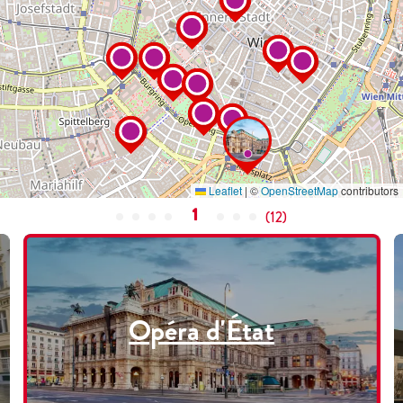
Leaflet
|
©
OpenStreetMap
contributors
1
(
12
)
Opéra d'État