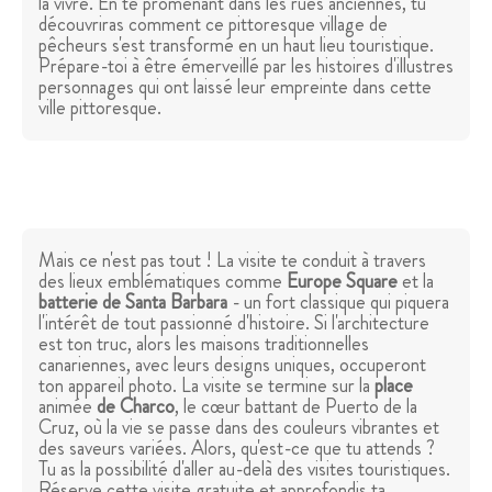
la vivre. En te promenant dans les rues anciennes, tu
découvriras comment ce pittoresque village de
pêcheurs s'est transformé en un haut lieu touristique.
Prépare-toi à être émerveillé par les histoires d'illustres
personnages qui ont laissé leur empreinte dans cette
ville pittoresque.
Mais ce n'est pas tout ! La visite te conduit à travers
des lieux emblématiques comme
Europe Square
et la
batterie de Santa Barbara
- un fort classique qui piquera
l'intérêt de tout passionné d'histoire. Si l'architecture
est ton truc, alors les maisons traditionnelles
canariennes, avec leurs designs uniques, occuperont
ton appareil photo. La visite se termine sur la
place
animée
de Charco
, le cœur battant de Puerto de la
Cruz, où la vie se passe dans des couleurs vibrantes et
des saveurs variées. Alors, qu'est-ce que tu attends ?
Tu as la possibilité d'aller au-delà des visites touristiques.
Réserve cette visite gratuite et approfondis ta