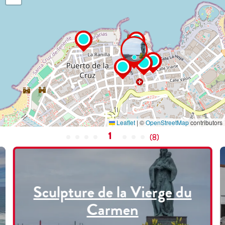
Leaflet
|
©
OpenStreetMap
contributors
1
(
8
)
Sculpture de la Vierge du
Carmen