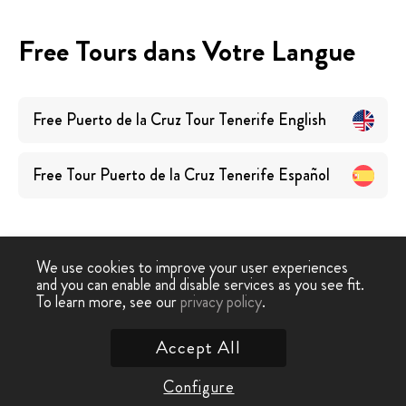
Free Tours dans Votre Langue
Free Puerto de la Cruz Tour Tenerife
English
Free Tour Puerto de la Cruz Tenerife
Español
We use cookies to improve your user experiences
and you can enable and disable services as you see fit.
Free
Free Tour
Free Tour Puerto de la
To learn more, see our
privacy policy
.
-
›
Walking Tour
Tenerife
Cruz Tenerife
Accept All
Contactez nous
Configure