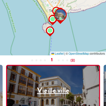
Leaflet
|
©
OpenStreetMap
contributors
1
(
8
)
Vieille ville