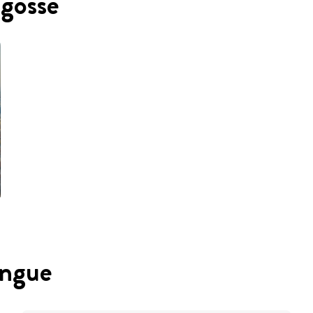
agosse
angue