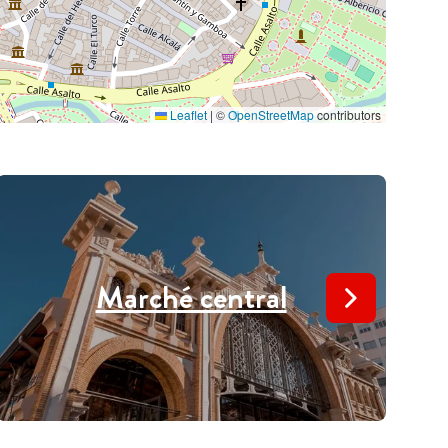
Leaflet
|
©
OpenStreetMap
contributors
Marché central