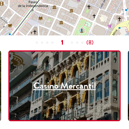
1
(
8
)
Casino Mercantil