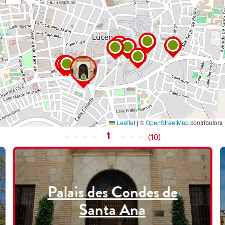
Leaflet
|
©
OpenStreetMap
contributors
1
(
10
)
Palais des Condes de
Santa Ana