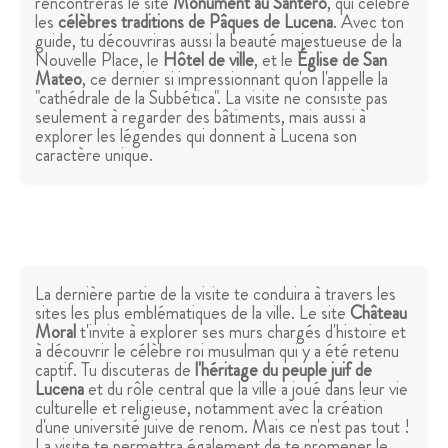
rencontreras le site
Monument au Santero
, qui célèbre
les
célèbres traditions de Pâques de Lucena
. Avec ton
guide, tu découvriras aussi la beauté majestueuse de la
Nouvelle Place, le
Hôtel de ville
, et le
Église de San
Mateo
, ce dernier si impressionnant qu'on l'appelle la
"cathédrale de la Subbética". La visite ne consiste pas
seulement à regarder des bâtiments, mais aussi à
explorer les légendes qui donnent à Lucena son
caractère unique.
La dernière partie de la visite te conduira à travers les
sites les plus emblématiques de la ville. Le site
Château
Moral
t'invite à explorer ses murs chargés d'histoire et
à découvrir le célèbre roi musulman qui y a été retenu
captif. Tu discuteras de
l'héritage du peuple juif de
Lucena
et du rôle central que la ville a joué dans leur vie
culturelle et religieuse, notamment avec la création
d'une université juive de renom. Mais ce n'est pas tout !
La visite te permettra également de te promener le