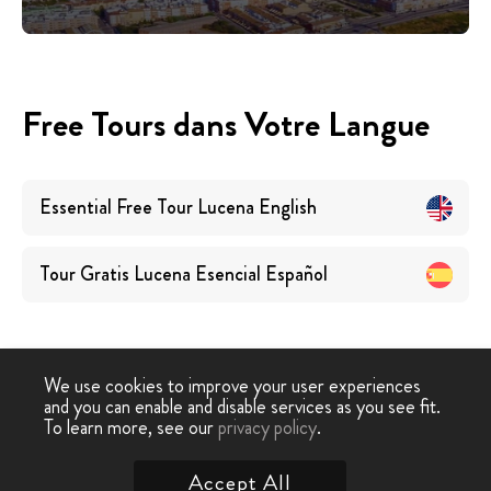
Free Tours dans Votre Langue
Essential Free Tour Lucena
English
Tour Gratis Lucena Esencial
Español
We use cookies to improve your user experiences
and you can enable and disable services as you see fit.
Free Walking
Free Tour
Tour Gratuit Lucena
To learn more, see our
privacy policy
.
-
›
Tour
Lucena
Essentiel
Accept All