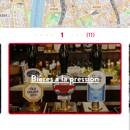
1
(
11
)
Bières à la pression