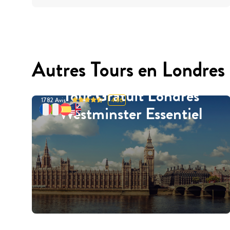
Autres Tours en Londres
Tour Gratuit Londres
1782
Avis
4.86
Westminster Essentiel