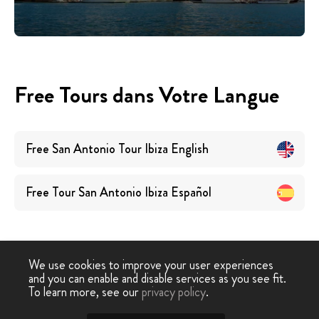
Free Tours dans Votre Langue
Free San Antonio Tour Ibiza
English
Free Tour San Antonio Ibiza
Español
We use cookies to improve your user experiences
and you can enable and disable services as you see fit.
Free Walking
Free Tour
Free Tour San Antonio
To learn more, see our
privacy policy
.
-
›
Tour
Ibiza
Ibiza