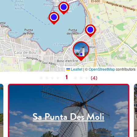
Leaflet
|
©
OpenStreetMap
contributors
1
(
4
)
Sa Punta Des Moli