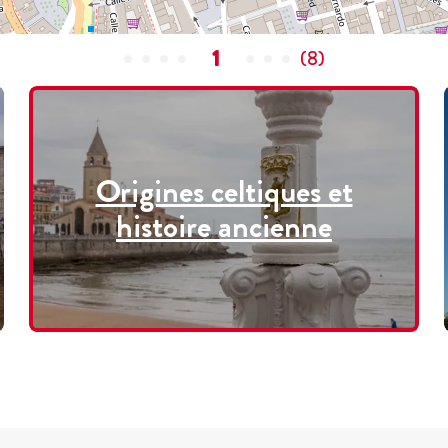
1
(
8
)
Origines celtiques et
histoire ancienne