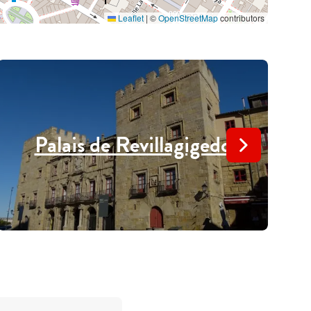
Leaflet
|
©
OpenStreetMap
contributors
Palais de Revillagigedo