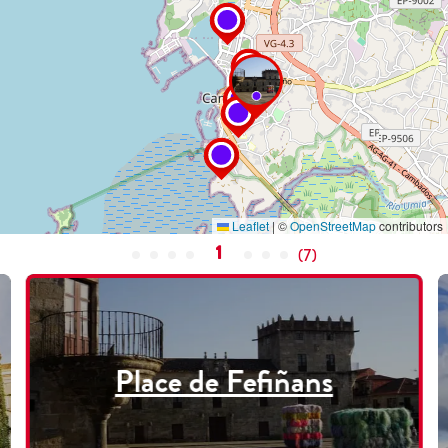
Leaflet
|
©
OpenStreetMap
contributors
1
(
7
)
Place de Fefiñans