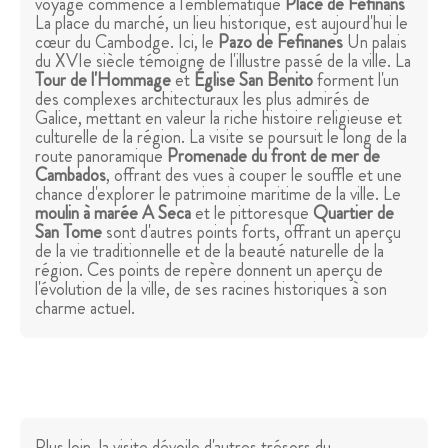
voyage commence à l'emblématique
Place de Fefiñans
La place du marché, un lieu historique, est aujourd'hui le
cœur du Cambodge. Ici, le
Pazo de Fefinanes
Un palais
du XVIe siècle témoigne de l'illustre passé de la ville. La
Tour de l'Hommage
et
Église San Benito
forment l'un
des complexes architecturaux les plus admirés de
Galice, mettant en valeur la riche histoire religieuse et
culturelle de la région. La visite se poursuit le long de la
route panoramique
Promenade du front de mer de
Cambados
, offrant des vues à couper le souffle et une
chance d'explorer le patrimoine maritime de la ville. Le
moulin à marée A Seca
et le pittoresque
Quartier de
San Tome
sont d'autres points forts, offrant un aperçu
de la vie traditionnelle et de la beauté naturelle de la
région. Ces points de repère donnent un aperçu de
l'évolution de la ville, de ses racines historiques à son
charme actuel.
Plus loin, la visite dévoile d'autres trésors du