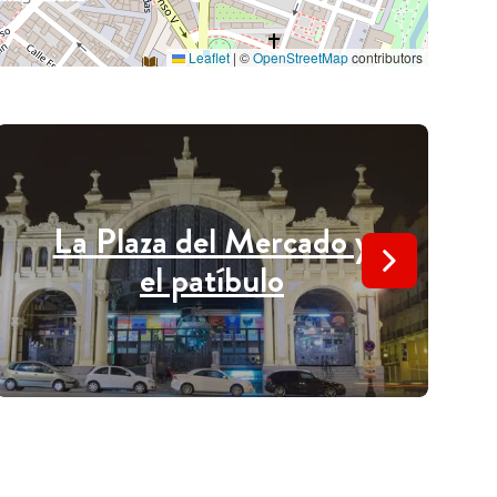
Leaflet
|
©
OpenStreetMap
contributors
La Plaza del Mercado y
el patíbulo