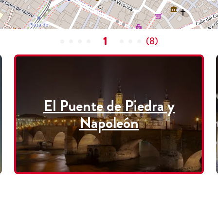
1
(
8
)
El Puente de Piedra y
Napoleón