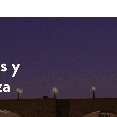
s y
za