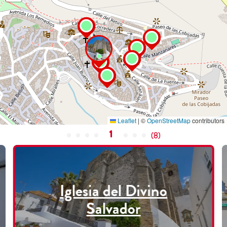
Leaflet
|
©
OpenStreetMap
contributors
1
(
8
)
Iglesia del Divino
Salvador