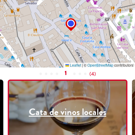
Leaflet
|
©
OpenStreetMap
contributors
1
(
4
)
Cata de vinos locales