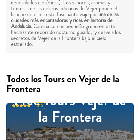
necesidades dietéticas). Los sabores, aromas y
texturas de las delicias culinarias de Vejer ponen el
broche de oro a este fascinante viaje por
una de las
ciudades más encantadoras y ricas en historia de
Andalucía
. Camina con un pequeño grupo en este
hechizante recorrido nocturno guiado, ¡y desvela los
secretos de Vejer de la Frontera bajo el cielo
estrellado!
Todos los Tours en Vejer de la
Frontera
Free Tours Vejer de
5.00
la Frontera