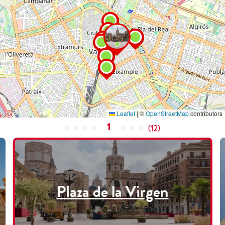
Leaflet
|
©
OpenStreetMap
contributors
1
(
12
)
Plaza de la Virgen