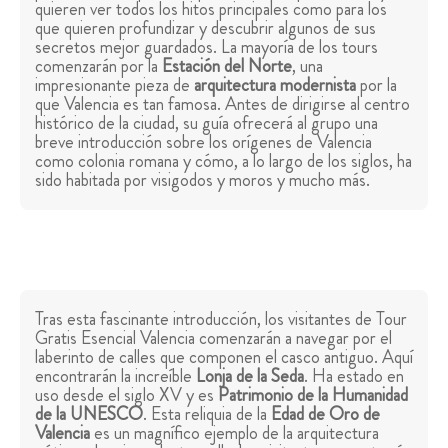
quieren ver todos los hitos principales como para los
que quieren profundizar y descubrir algunos de sus
secretos mejor guardados. La mayoría de los tours
comenzarán por la
Estación del Norte
, una
impresionante pieza de
arquitectura modernista
por la
que Valencia es tan famosa. Antes de dirigirse al centro
histórico de la ciudad, su guía ofrecerá al grupo una
breve introducción sobre los orígenes de Valencia
como colonia romana y cómo, a lo largo de los siglos, ha
sido habitada por visigodos y moros y mucho más.
Tras esta fascinante introducción, los visitantes de Tour
Gratis Esencial Valencia comenzarán a navegar por el
laberinto de calles que componen el casco antiguo. Aquí
encontrarán la increíble
Lonja de la Seda
. Ha estado en
uso desde el siglo XV y es
Patrimonio de la Humanidad
de la UNESCO
. Esta reliquia de la
Edad de Oro de
Valencia
es un magnífico ejemplo de la arquitectura