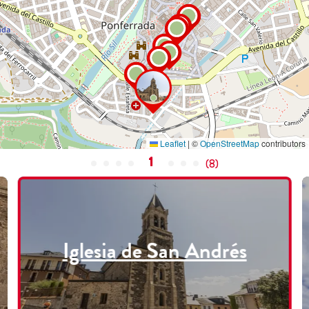
Leaflet
|
©
OpenStreetMap
contributors
1
(
8
)
Iglesia de San Andrés