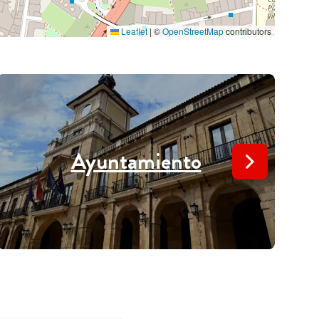
Leaflet
|
©
OpenStreetMap
contributors
Ayuntamiento