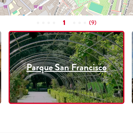
1
(
9
)
Parque San Francisco