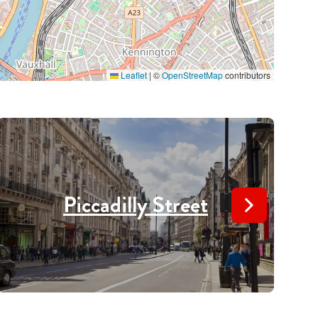
Leaflet
|
©
OpenStreetMap
contributors
Piccadilly Street