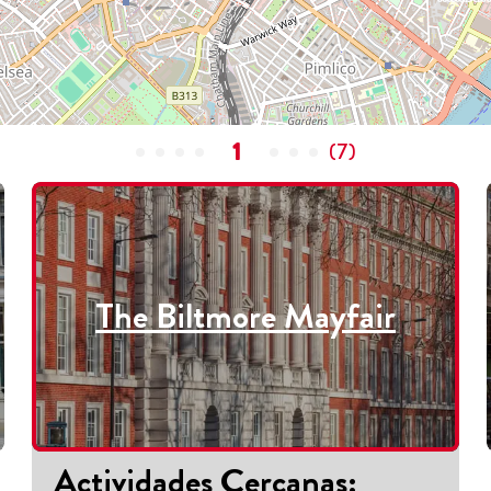
1
(
7
)
The Biltmore Mayfair
Actividades Cercanas
: